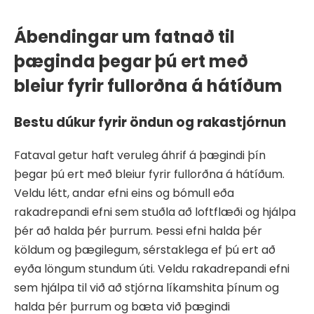
Ábendingar um fatnað til
þæginda þegar þú ert með
bleiur fyrir fullorðna á hátíðum
Bestu dúkur fyrir öndun og rakastjórnun
Fataval getur haft veruleg áhrif á þægindi þín
þegar þú ert með bleiur fyrir fullorðna á hátíðum.
Veldu létt, andar efni eins og bómull eða
rakadrepandi efni sem stuðla að loftflæði og hjálpa
þér að halda þér þurrum. Þessi efni halda þér
köldum og þægilegum, sérstaklega ef þú ert að
eyða löngum stundum úti. Veldu rakadrepandi efni
sem hjálpa til við að stjórna líkamshita þínum og
halda þér þurrum og bæta við þægindi