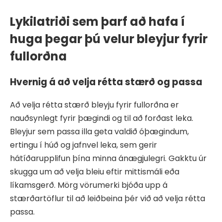
Lykilatriði sem þarf að hafa í
huga þegar þú velur bleyjur fyrir
fullorðna
Hvernig á að velja rétta stærð og passa
Að velja rétta stærð bleyju fyrir fullorðna er
nauðsynlegt fyrir þægindi og til að forðast leka.
Bleyjur sem passa illa geta valdið óþægindum,
ertingu í húð og jafnvel leka, sem gerir
hátíðarupplifun þína minna ánægjulegri. Gakktu úr
skugga um að velja bleiu eftir mittismáli eða
líkamsgerð. Mörg vörumerki bjóða upp á
stærðartöflur til að leiðbeina þér við að velja rétta
passa.