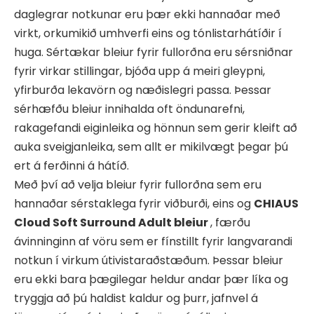
daglegrar notkunar eru þær ekki hannaðar með
virkt, orkumikið umhverfi eins og tónlistarhátíðir í
huga. Sértækar bleiur fyrir fullorðna eru sérsniðnar
fyrir virkar stillingar, bjóða upp á meiri gleypni,
yfirburða lekavörn og næðislegri passa. Þessar
sérhæfðu bleiur innihalda oft öndunarefni,
rakagefandi eiginleika og hönnun sem gerir kleift að
auka sveigjanleika, sem allt er mikilvægt þegar þú
ert á ferðinni á hátíð.
Með því að velja bleiur fyrir fullorðna sem eru
hannaðar sérstaklega fyrir viðburði, eins og
CHIAUS
Cloud Soft Surround Adult bleiur
, færðu
ávinninginn af vöru sem er fínstillt fyrir langvarandi
notkun í virkum útivistaraðstæðum. Þessar bleiur
eru ekki bara þægilegar heldur andar þær líka og
tryggja að þú haldist kaldur og þurr, jafnvel á