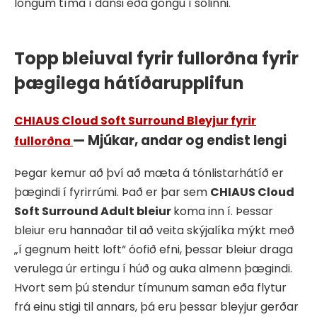
löngum tíma í dansi eða göngu í sólinni.
Topp bleiuval fyrir fullorðna fyrir
þægilega hátíðarupplifun
CHIAUS Cloud Soft Surround Bleyjur fyrir
— Mjúkar, andar og endist lengi
fullorðna
Þegar kemur að því að mæta á tónlistarhátíð er
þægindi í fyrirrúmi. Það er þar sem
CHIAUS Cloud
Soft Surround Adult bleiur
koma inn í. Þessar
bleiur eru hannaðar til að veita skýjalíka mýkt með
„í gegnum heitt loft“ óofið efni, þessar bleiur draga
verulega úr ertingu í húð og auka almenn þægindi.
Hvort sem þú stendur tímunum saman eða flytur
frá einu stigi til annars, þá eru þessar bleyjur gerðar