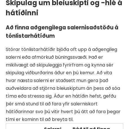
Skipulag um bleiuskipti og -hlé á
hátíðinni
Að finna aðgengilega salernisaðstöðu á
tónlistarhátíðum
Stórar tónlistarhátíðir bjóða oft upp á aðgengileg
salerni eða afmörkuð búningssvæði. Það er
mikilvægt að skipuleggja fyrirfram og kynna sér
skipulag viðburðarins áður en þú kemur. Að vita
hvar næsta salerni er staðsett mun gera það
auðveldara að stjórna bleiuskiptum án þess að sóa
tíma eða stressa sig. Áður en hátíðin hefst, gefðu
þér smá stund til að fara yfir salerniskort
hátíðarinnar svo þú vitir hvert þú átt að fara þegar
tími er kominn til að breyta til.