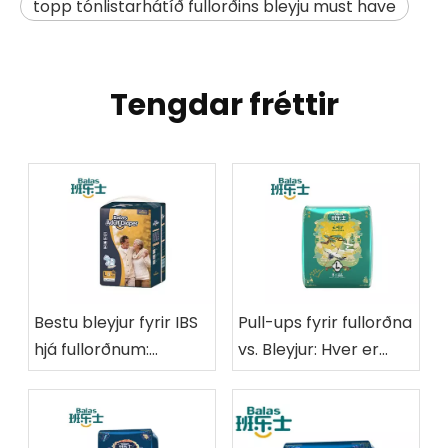
topp tónlistarhátíð fullorðins bleyju must have
Tengdar fréttir
Bestu bleyjur fyrir IBS
Pull-ups fyrir fullorðna
hjá fullorðnum:
vs. Bleyjur: Hver er
Hvernig á að velja
best fyrir þig?
réttu