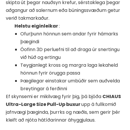
skipta út þegar nauðsyn krefur, sérstaklega þegar
aðgangur að salernum eða búningssvæðum getur
verið takmarkaður.
Helstu eiginleikar
:
Ofurþunn hönnun sem andar fyrir hámarks
þægindi
Óofinn 3D perluefni til að draga úr snertingu
við húð og ertingu
Teygjanlegt kross og margra laga lekaheld
hönnun fyrir örugga passa
Þægilegar einstakar umbúðir sem auðvelda
breytingar á ferðinni
Ef skynsemi er mikilvæg fyrir þig, þá bjóða
CHIAUS
Ultra-Large Size Pull-Up buxur
upp á fullkomið
jafnvægi þæginda, þurrks og næðis, sem gerir þér
kleift að njóta hátíðarinnar áhyggjulaus.