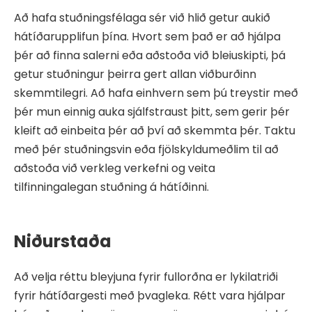
Að hafa stuðningsfélaga sér við hlið getur aukið
hátíðarupplifun þína. Hvort sem það er að hjálpa
þér að finna salerni eða aðstoða við bleiuskipti, þá
getur stuðningur þeirra gert allan viðburðinn
skemmtilegri. Að hafa einhvern sem þú treystir með
þér mun einnig auka sjálfstraust þitt, sem gerir þér
kleift að einbeita þér að því að skemmta þér. Taktu
með þér stuðningsvin eða fjölskyldumeðlim til að
aðstoða við verkleg verkefni og veita
tilfinningalegan stuðning á hátíðinni.
Niðurstaða
Að velja réttu bleyjuna fyrir fullorðna er lykilatriði
fyrir hátíðargesti með þvagleka. Rétt vara hjálpar