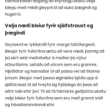
takmarkaðan aðgang að snyrtingu skaltu velja
bleyju með mikilli gleypni til að auka þægindi og
hugarró.
Velja næði bleiur fyrir sjálfstraust og
þægindi
Skynsemi er lykilatriði fyrir marga hátíðargesti.
Bleyjur fyrir fullorðna ættu að vera næði, þannig að
þú sért ekki meðvitaður á meðan þú nýtur
atburðarins. Leitaðu að vörum sem eru grannar,
hljóðlátar og hannaðar til að passa vel að líkama
þínum. Bleyjur með þessa eiginleika bjóða upp á
sjálfstraust til að hreyfa sig frjálslega án þess að
aðrir taki eftir því. Til að fá hámarks geðþótta skaltu
velja bleiur fyrir fullorðna sem eru með grannt snið
og hávaðaminnkandi efni.