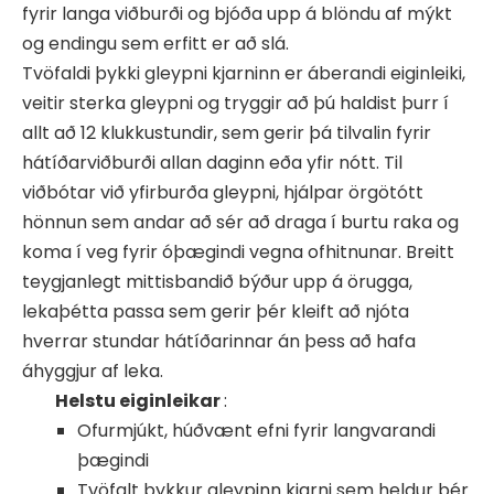
fyrir langa viðburði og bjóða upp á blöndu af mýkt
og endingu sem erfitt er að slá.
Tvöfaldi þykki gleypni kjarninn er áberandi eiginleiki,
veitir sterka gleypni og tryggir að þú haldist þurr í
allt að 12 klukkustundir, sem gerir þá tilvalin fyrir
hátíðarviðburði allan daginn eða yfir nótt. Til
viðbótar við yfirburða gleypni, hjálpar örgötótt
hönnun sem andar að sér að draga í burtu raka og
koma í veg fyrir óþægindi vegna ofhitnunar. Breitt
teygjanlegt mittisbandið býður upp á örugga,
lekaþétta passa sem gerir þér kleift að njóta
hverrar stundar hátíðarinnar án þess að hafa
áhyggjur af leka.
Helstu eiginleikar
:
Ofurmjúkt, húðvænt efni fyrir langvarandi
þægindi
Tvöfalt þykkur gleypinn kjarni sem heldur þér