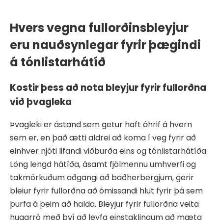
Hvers vegna fullorðinsbleyjur
eru nauðsynlegar fyrir þægindi
á tónlistarhátíð
Kostir þess að nota bleyjur fyrir fullorðna
við þvagleka
Þvagleki er ástand sem getur haft áhrif á hvern
sem er, en það ætti aldrei að koma í veg fyrir að
einhver njóti lifandi viðburða eins og tónlistarhátíða.
Löng lengd hátíða, ásamt fjölmennu umhverfi og
takmörkuðum aðgangi að baðherbergjum, gerir
bleiur fyrir fullorðna að ómissandi hlut fyrir þá sem
þurfa á þeim að halda. Bleyjur fyrir fullorðna veita
hugarró með því að leyfa einstaklingum að mæta