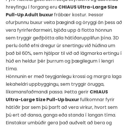
hreyfingu í forgang eru
CHIAUS Ultra-Large Size
Pull-Up Adult buxur
frábær kostur. Þessar
ofurþunnu buxur veita þægindi og öryggi án þess að
vera fyrirferðarmeiri, bjóða upp á flotta hönnun
sem tryggir geðþótta alla hátíðarupplifun þína. 3D
perlu óofið efni dregur úr snertingu við húðina um
það bil 60%, sem hjálpar til við að lágmarka ertingu í
húð en heldur þér þurrum og þægilegum í lengri
tíma.
Hönnunin er með teygjanlegu krossi og margra laga
lekaheldri uppbyggingu, sem tryggir örugga,
líkamansfaðmandi passa. Þetta gerir
CHIAUS
Ultra-Large Size Pull-Up buxur
fullkomnar fyrir
hátíðir þar sem þú þarft að vera virkur, hvort sem
þú ert að dansa, ganga eða standa í langan tíma.
Einstakar umbúðir gera það auðvelt að bera og