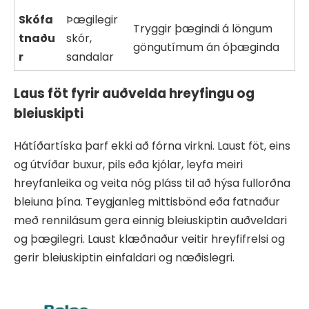
Skófa
Þægilegir
Tryggir þægindi á löngum
tnaðu
skór,
göngutímum án óþæginda
r
sandalar
Laus föt fyrir auðvelda hreyfingu og
bleiuskipti
Hátíðartíska þarf ekki að fórna virkni. Laust föt, eins
og útvíðar buxur, pils eða kjólar, leyfa meiri
hreyfanleika og veita nóg pláss til að hýsa fullorðna
bleiuna þína. Teygjanleg mittisbönd eða fatnaður
með rennilásum gera einnig bleiuskiptin auðveldari
og þægilegri. Laust klæðnaður veitir hreyfifrelsi og
gerir bleiuskiptin einfaldari og næðislegri.