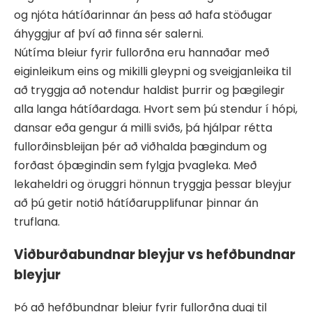
og njóta hátíðarinnar án þess að hafa stöðugar
áhyggjur af því að finna sér salerni.
Nútíma bleiur fyrir fullorðna eru hannaðar með
eiginleikum eins og mikilli gleypni og sveigjanleika til
að tryggja að notendur haldist þurrir og þægilegir
alla langa hátíðardaga. Hvort sem þú stendur í hópi,
dansar eða gengur á milli sviðs, þá hjálpar rétta
fullorðinsbleijan þér að viðhalda þægindum og
forðast óþægindin sem fylgja þvagleka. Með
lekaheldri og öruggri hönnun tryggja þessar bleyjur
að þú getir notið hátíðarupplifunar þinnar án
truflana.
Viðburðabundnar bleyjur vs hefðbundnar
bleyjur
Þó að hefðbundnar bleiur fyrir fullorðna dugi til