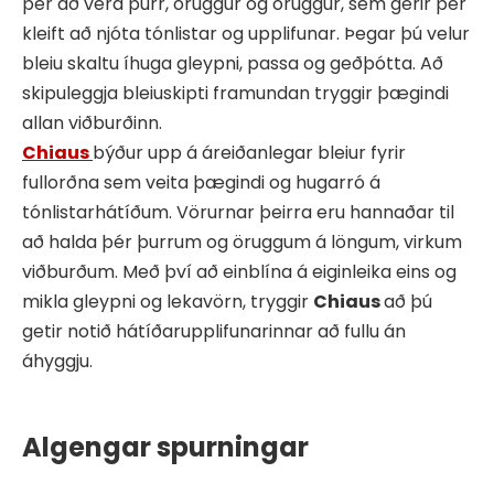
þér að vera þurr, öruggur og öruggur, sem gerir þér
kleift að njóta tónlistar og upplifunar. Þegar þú velur
bleiu skaltu íhuga gleypni, passa og geðþótta. Að
skipuleggja bleiuskipti framundan tryggir þægindi
allan viðburðinn.
Chiaus
býður upp á áreiðanlegar bleiur fyrir
fullorðna sem veita þægindi og hugarró á
tónlistarhátíðum. Vörurnar þeirra eru hannaðar til
að halda þér þurrum og öruggum á löngum, virkum
viðburðum. Með því að einblína á eiginleika eins og
mikla gleypni og lekavörn, tryggir
Chiaus
að þú
getir notið hátíðarupplifunarinnar að fullu án
áhyggju.
Algengar spurningar