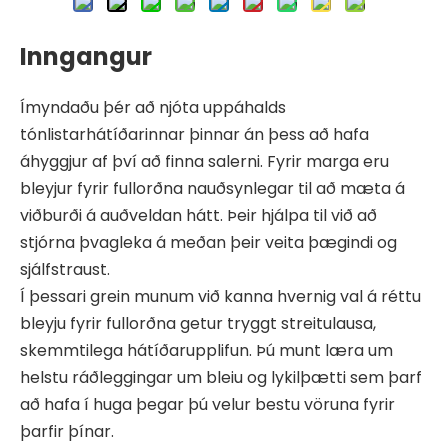
Inngangur
Ímyndaðu þér að njóta uppáhalds
tónlistarhátíðarinnar þinnar án þess að hafa
áhyggjur af því að finna salerni. Fyrir marga eru
bleyjur fyrir fullorðna nauðsynlegar til að mæta á
viðburði á auðveldan hátt. Þeir hjálpa til við að
stjórna þvagleka á meðan þeir veita þægindi og
sjálfstraust.
Í þessari grein munum við kanna hvernig val á réttu
bleyju fyrir fullorðna getur tryggt streitulausa,
skemmtilega hátíðarupplifun. Þú munt læra um
helstu ráðleggingar um bleiu og lykilþætti sem þarf
að hafa í huga þegar þú velur bestu vöruna fyrir
þarfir þínar.