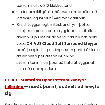
þurrum í allt að 12 klukkustundir
Öndunarmikil götótt hönnun sem stuðlar að
loftflæði og kemur í veg fyrir ofhitnun
Breitt teygjanlegt mittisband fyrir þétta,
lekaþétta passa, sem tryggir þægindi allan
daginn Ef þú ætlar að vera virkur á hátíðinni,
veita
CHIAUS Cloud Soft Surround bleyjur
bæði þægindi og endingu, sem gerir þér kleift
að einbeita þér að tónlistinni og
skemmtuninni án þess að hafa áhyggjur af
leka eða óþægindum.
CHIAUS ofurstórar uppdráttarbuxur fyrir
— næði, þunnt, auðvelt að hreyfa
fullorðna
sig
Fyrir hátíðargesti sem setja skynsemi og auðvelda