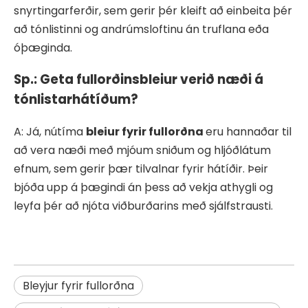
snyrtingarferðir, sem gerir þér kleift að einbeita þér
að tónlistinni og andrúmsloftinu án truflana eða
óþæginda.
Sp.: Geta fullorðinsbleiur verið næði á
tónlistarhátíðum?
A: Já, nútíma
bleiur fyrir fullorðna
eru hannaðar til
að vera næði með mjóum sniðum og hljóðlátum
efnum, sem gerir þær tilvalnar fyrir hátíðir. Þeir
bjóða upp á þægindi án þess að vekja athygli og
leyfa þér að njóta viðburðarins með sjálfstrausti.
Bleyjur fyrir fullorðna