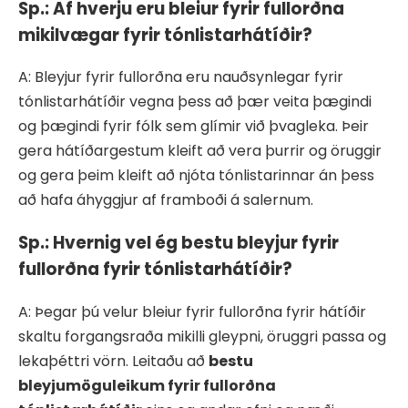
Sp.: Af hverju eru bleiur fyrir fullorðna
mikilvægar fyrir tónlistarhátíðir?
A: Bleyjur fyrir fullorðna eru nauðsynlegar fyrir
tónlistarhátíðir vegna þess að þær veita þægindi
og þægindi fyrir fólk sem glímir við þvagleka. Þeir
gera hátíðargestum kleift að vera þurrir og öruggir
og gera þeim kleift að njóta tónlistarinnar án þess
að hafa áhyggjur af framboði á salernum.
Sp.: Hvernig vel ég bestu bleyjur fyrir
fullorðna fyrir tónlistarhátíðir?
A: Þegar þú velur bleiur fyrir fullorðna fyrir hátíðir
skaltu forgangsraða mikilli gleypni, öruggri passa og
lekaþéttri vörn. Leitaðu að
bestu
bleyjumöguleikum fyrir fullorðna