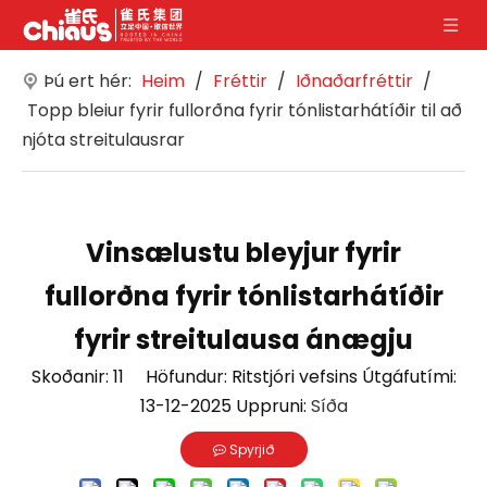
Þú ert hér:
Heim
/
Fréttir
/
Iðnaðarfréttir
/
Topp bleiur fyrir fullorðna fyrir tónlistarhátíðir til að
njóta streitulausrar
Vinsælustu bleyjur fyrir
fullorðna fyrir tónlistarhátíðir
fyrir streitulausa ánægju
Skoðanir:
11
Höfundur: Ritstjóri vefsins Útgáfutími:
13-12-2025 Uppruni:
Síða
Spyrjið