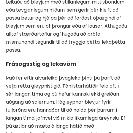
Leitaðu að bleyjum með stillanlegum mittisböndum
eða teygjanlegum hliðum, sem gerir þér kleift að
passa betur og hjálpa þér að forðast óþægindi af
bleyjum sem eru of þröngar eða of lausar. Athugaðu
alltaf stærðartöflur og íhugaðu að prófa
mismunandi tegundir til að tryggja þétta, lekaþétta
passa.
Frásogsstig og lekavörn
Það fer eftir alvarleika þvagleka þíns, þú þarft að
velja rétta gleypnistigið. Tónlistarhátíðir fela oft í
sér langan tíma og þú hefur kannski ekki greiðan
aðgang að salernum. Hágleypnar bleyjur fyrir
fullorðna eru hannaðar til að halda þér þurrum í
langan tíma, jafnvel við mikla líkamlega áreynslu. Ef
þú ætlar að mæta á langa hátíð með