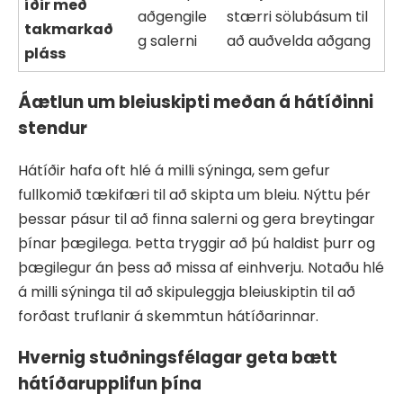
íðir með
aðgengile
stærri sölubásum til
takmarkað
g salerni
að auðvelda aðgang
pláss
Áætlun um bleiuskipti meðan á hátíðinni
stendur
Hátíðir hafa oft hlé á milli sýninga, sem gefur
fullkomið tækifæri til að skipta um bleiu. Nýttu þér
þessar pásur til að finna salerni og gera breytingar
þínar þægilega. Þetta tryggir að þú haldist þurr og
þægilegur án þess að missa af einhverju. Notaðu hlé
á milli sýninga til að skipuleggja bleiuskiptin til að
forðast truflanir á skemmtun hátíðarinnar.
Hvernig stuðningsfélagar geta bætt
hátíðarupplifun þína