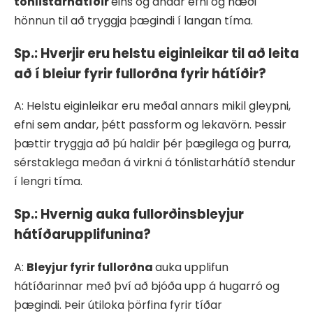
tónlistarhátíðir
eins og andar efni og næði
hönnun til að tryggja þægindi í langan tíma.
Sp.: Hverjir eru helstu eiginleikar til að leita
að í bleiur fyrir fullorðna fyrir hátíðir?
A: Helstu eiginleikar eru meðal annars mikil gleypni,
efni sem andar, þétt passform og lekavörn. Þessir
þættir tryggja að þú haldir þér þægilega og þurra,
sérstaklega meðan á virkni á tónlistarhátíð stendur
í lengri tíma.
Sp.: Hvernig auka fullorðinsbleyjur
hátíðarupplifunina?
A:
Bleyjur fyrir fullorðna
auka upplifun
hátíðarinnar með því að bjóða upp á hugarró og
þægindi. Þeir útiloka þörfina fyrir tíðar