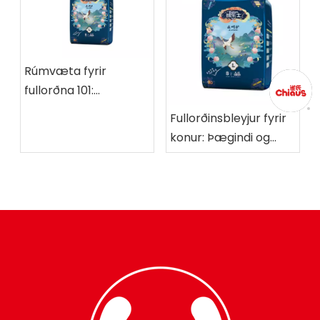
Rúmvæta fyrir
fullorðna 101:
Nauðsynlegar
Fullorðinsbleyjur fyrir
staðreyndir sem þú
konur: Þægindi og
þarft að vita fyrir 2025
vernd sem þú getur
treyst