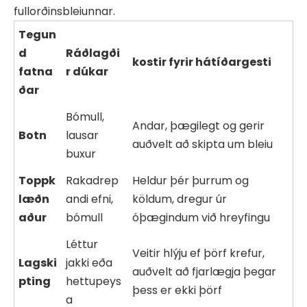
fullorðinsbleiunnar.
Tegun
d
Ráðlagði
kostir fyrir hátíðargesti
fatna
r dúkar
ðar
Bómull,
Andar, þægilegt og gerir
Botn
lausar
auðvelt að skipta um bleiu
buxur
Toppk
Rakadrep
Heldur þér þurrum og
læðn
andi efni,
köldum, dregur úr
aður
bómull
óþægindum við hreyfingu
Léttur
Veitir hlýju ef þörf krefur,
Lagski
jakki eða
auðvelt að fjarlægja þegar
pting
hettupeys
þess er ekki þörf
a