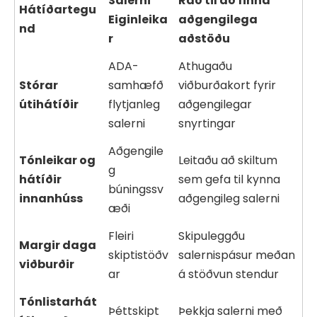
Salerni
Ráð til að finna
Hátíðartegu
Eiginleika
aðgengilega
nd
r
aðstöðu
ADA-
Athugaðu
Stórar
samhæfð
viðburðakort fyrir
útihátíðir
flytjanleg
aðgengilegar
salerni
snyrtingar
Aðgengile
Tónleikar og
Leitaðu að skiltum
g
hátíðir
sem gefa til kynna
búningssv
innanhúss
aðgengileg salerni
æði
Fleiri
Skipuleggðu
Margir daga
skiptistöðv
salernispásur meðan
viðburðir
ar
á stöðvun stendur
Tónlistarhát
Þéttskipt
Þekkja salerni með