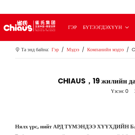
ГЭР
БҮТЭЭГДЭХҮҮН
Та энд байна:
Гэр
/
Мэдээ
/
Компанийн мэдээ
/
C
CHIAUS，19 жилийн дага
Үзсэн:
0
Зо
Нялх үрс, нийт АРД ТҮМЭНДЭЭ ХҮҮХДИЙН