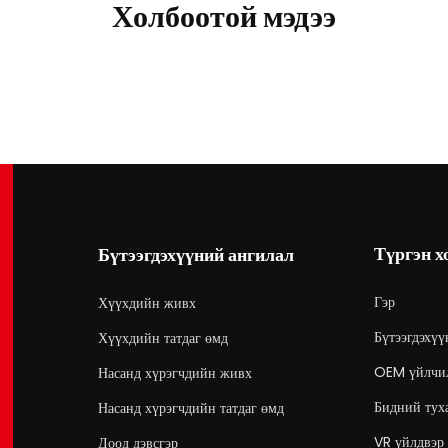
Холбоотой мэдээ
Түргэн х
Бүтээгдэхүүний ангилал
Гэр
Хүүхдийн живх
Бүтээгдэхүү
Хүүхдийн татдаг өмд
OEM үйлчи
Насанд хүрэгчдийн живх
Бидний тух
Насанд хүрэгчдийн татдаг өмд
VR үйлдвэр
Доод дэвсгэр