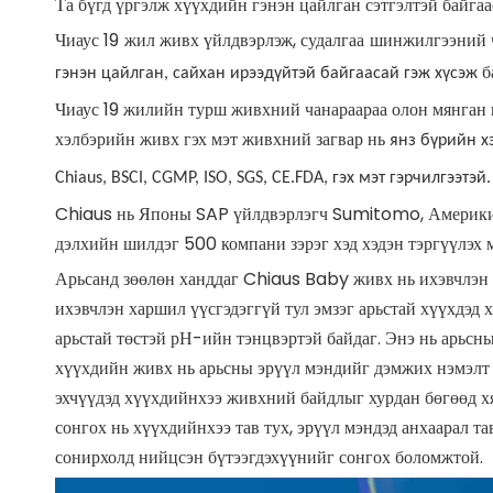
Та бүгд үргэлж хүүхдийн гэнэн цайлган сэтгэлтэй байгаа
Чиаус 19 жил живх үйлдвэрлэж, судалгаа шинжилгээний 
б
гэнэн цайлган, сайхан ирээдүйтэй байгаасай гэж хүсэж
Чиаус 19 жилийн турш живхний чанараараа олон мянган г
хэлбэрийн живх гэх мэт живхний загвар нь
янз бүрийн х
Chiaus, BSCI, CGMP, ISO, SGS, CE.FDA, гэх мэт гэрчилгээтэй.
Chiaus нь Японы SAP үйлдвэрлэгч Sumitomo, Америки
дэлхийн шилдэг 500 компани зэрэг хэд хэдэн тэргүүлэх 
Арьсанд зөөлөн ханддаг Chiaus Baby живх нь ихэвчлэн зө
ихэвчлэн харшил үүсгэдэггүй тул эмзэг арьстай хүүхдэд 
арьстай төстэй рН-ийн тэнцвэртэй байдаг. Энэ нь арьсн
хүүхдийн живх нь арьсны эрүүл мэндийг дэмжих нэмэлт ф
эхчүүдэд хүүхдийнхээ живхний байдлыг хурдан бөгөөд хя
сонгох нь хүүхдийнхээ тав тух, эрүүл мэндэд анхаарал та
сонирхолд нийцсэн бүтээгдэхүүнийг сонгох боломжтой.