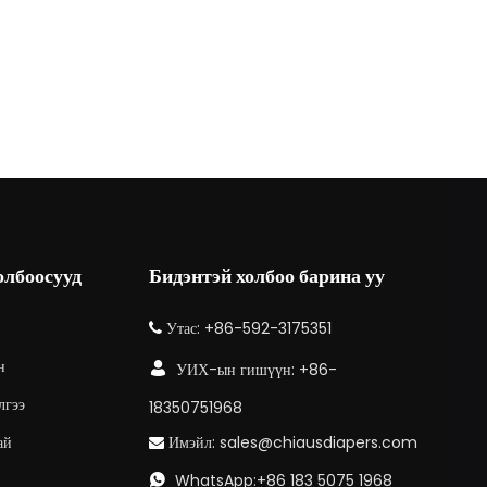
олбоосууд
Бидэнтэй холбоо барина уу
Утас: +86-592-3175351

н

УИХ-ын гишүүн: +86-
лгээ
18350751968
ай
Имэйл:
sales@chiausdiapers.com

WhatsApp:+86 183 5075 1968
