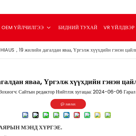
OEM ҮЙЛЧИЛГЭЭ
БИДНИЙ ТУХАЙ
VR ҮЙЛДВЭР
HIAUS，19 жилийн дагалдан яваа, Үргэлж хүүхдийн гэнэн цайлг
лдан яваа, Үргэлж хүүхдийн гэнэн цайл
хиогч: Сайтын редактор Нийтлэх хугацаа: 2024-06-06 Гарал 
лавлах
 БАЯРЫН МЭНД ХҮРГЭЕ.