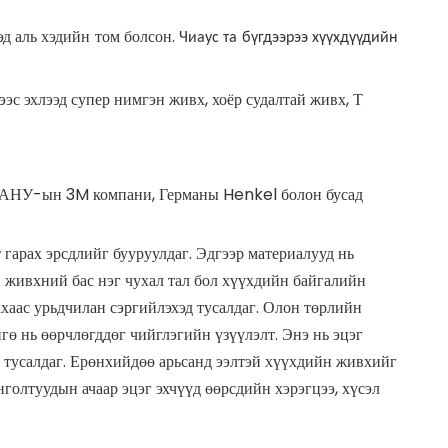
д аль хэдийн том болсон.
Чиаус та бүгдээрээ хүүхдүүдийн
с эхлээд супер нимгэн живх, хоёр судалтай живх, Т
АНУ-ын 3M компани, Германы Henkel болон бусад
 гарах эрсдлийг бууруулдаг. Эдгээр материалууд нь
н живхний бас нэг чухал тал бол хүүхдийн байгалийн
хаас урьдчилан сэргийлэхэд тусалдаг. Олон төрлийн
ө нь өөрчлөгддөг чийглэгийн үзүүлэлт. Энэ нь эцэг
д тусалдаг. Ерөнхийдөө арьсанд ээлтэй хүүхдийн живхийг
нголтуудын ачаар эцэг эхчүүд өөрсдийн хэрэгцээ, хүсэл