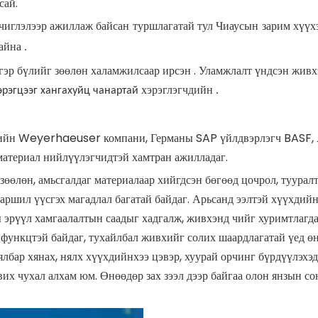
сай.
чиглэлээр ажиллаж байсан туршлагатай тул Чиаусын зарим хүүхэ
айна
.
эр бүлийг зөөлөн халамжилсаар ирсэн . Уламжлалт үндсэн живхээ
хэрэглэгчдийн
эрэгцээг хангахуйц чанартай
.
йн Weyerhaeuser компани, Германы SAP үйлдвэрлэгч BASF, 
материал нийлүүлэгчидтэй хамтран ажилладаг.
өлөн, амьсгалдаг материалаар хийгдсэн бөгөөд цочрол, тууралт
харшил үүсгэх магадлал багатай байдаг. Арьсанд ээлтэй хүүхдий
ы эрүүл хамгаалалтын саадыг хадгалж, живхэнд чийг хуримтлагда
ункцтэй байдаг, тухайлбал живхийг солих шаардлагатай үед өнг
лбар хянах, нялх хүүхдийнхээ цэвэр, хуурай орчинг бүрдүүлэхэ
вих чухал алхам юм. Өнөөдөр зах зээл дээр байгаа олон янзын со