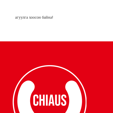
агуулга хоосон байна!