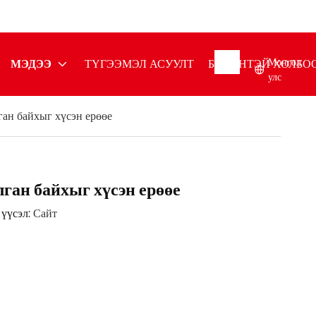
Монгол
МЭДЭЭ
ТҮГЭЭМЭЛ АСУУЛТ
БИДЭНТЭЙ ХОЛБОО
улс
ан байхыг хүсэн ерөөе
ган байхыг хүсэн ерөөе
үүсэл:
Сайт