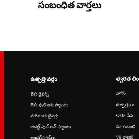
సంబంధిత వార్తలు
త్వరిత లిం
ఉత్పత్తి వర్గం
హోమ్
బేబీ డైపర్స్
ఉత్పత్తులు
బేబీ పుల్ అప్ ప్యాంటు
OEM సేవ
వయోజన డైపర్లు
మా గురించి
అడల్ట్ పుల్ అప్ ప్యాంటు
VR ఫ్యాక్టరీ
అండర్‌ప్యాడ్‌లు