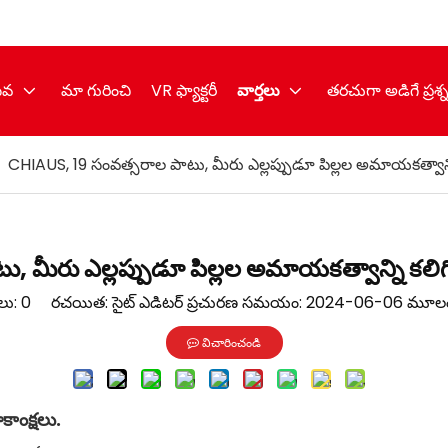
ేవ
మా గురించి
VR ఫ్యాక్టరీ
వార్తలు
తరచుగా అడిగే ప్రశ్
/
CHIAUS, 19 సంవత్సరాల పాటు, మీరు ఎల్లప్పుడూ పిల్లల అమాయకత్వాన్న
, మీరు ఎల్లప్పుడూ పిల్లల అమాయకత్వాన్ని కలి
ణలు:
0
రచయిత: సైట్ ఎడిటర్ ప్రచురణ సమయం: 2024-06-06 మూల
విచారించండి
ాంక్షలు.