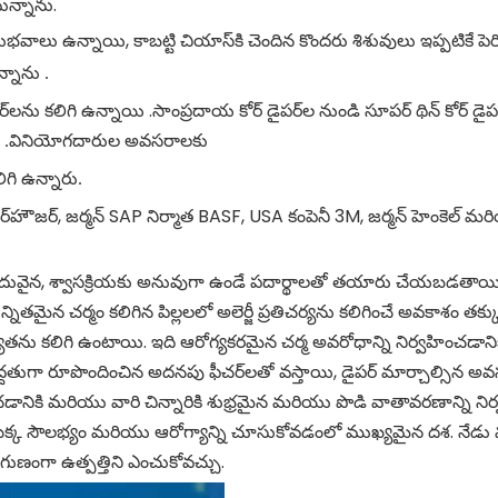
ున్నాను.
 ఉన్నాయి, కాబట్టి చియాస్‌కి చెందిన కొందరు శిశువులు ఇప్పటికే పెర
న్నాను
.
ర్‌లను కలిగి ఉన్నాయి .సాంప్రదాయ కోర్ డైపర్‌ల నుండి సూపర్ థిన్ కోర్ డైప
వినియోగదారుల
 .
అవసరాలకు
ిగి ఉన్నారు.
‌హౌజర్, జర్మన్ SAP నిర్మాత BASF, USA కంపెనీ 3M, జర్మన్ హెంకెల్ మ
దువైన, శ్వాసక్రియకు అనువుగా ఉండే పదార్థాలతో తయారు చేయబడతాయి, ఇవి చ
్నితమైన చర్మం కలిగిన పిల్లలలో అలెర్జీ ప్రతిచర్యను కలిగించే అవకాశం 
 కలిగి ఉంటాయి. ఇది ఆరోగ్యకరమైన చర్మ అవరోధాన్ని నిర్వహించడానికి
్దతుగా రూపొందించిన అదనపు ఫీచర్‌లతో వస్తాయి, డైపర్ మార్చాల్సిన అవ
ించడానికి మరియు వారి చిన్నారికి శుభ్రమైన మరియు పొడి వాతావరణాన్ని న
ొక్క సౌలభ్యం మరియు ఆరోగ్యాన్ని చూసుకోవడంలో ముఖ్యమైన దశ. నేడు మా
ుగుణంగా ఉత్పత్తిని ఎంచుకోవచ్చు.