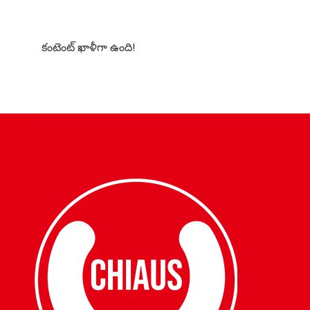
కంటెంట్ ఖాళీగా ఉంది!