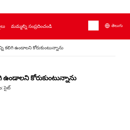
తెలుగు
నలు
మమ్మల్ని సంప్రదించండి
ి కలిగి ఉండాలని కోరుకుంటున్నాను
గి ఉండాలని కోరుకుంటున్నాను
ం:
సైట్