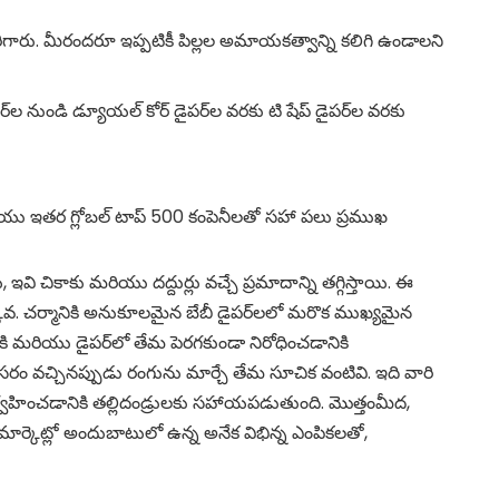
ిగారు.
మీరందరూ ఇప్పటికీ పిల్లల అమాయకత్వాన్ని కలిగి ఉండాలని
ర్‌ల నుండి డ్యూయల్ కోర్ డైపర్‌ల వరకు టి షేప్ డైపర్‌ల వరకు
రియు ఇతర గ్లోబల్ టాప్ 500 కంపెనీలతో సహా పలు ప్రముఖ
ికాకు మరియు దద్దుర్లు వచ్చే ప్రమాదాన్ని తగ్గిస్తాయి. ఈ
తక్కువ. చర్మానికి అనుకూలమైన బేబీ డైపర్‌లలో మరొక ముఖ్యమైన
 మరియు డైపర్‌లో తేమ పెరగకుండా నిరోధించడానికి
సరం వచ్చినప్పుడు రంగును మార్చే తేమ సూచిక వంటివి. ఇది వారి
ిర్వహించడానికి తల్లిదండ్రులకు సహాయపడుతుంది. మొత్తంమీద,
ర్కెట్లో అందుబాటులో ఉన్న అనేక విభిన్న ఎంపికలతో,