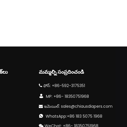
క్‌లు
మమ్మల్ని సంప్రదించండి
ఫోన్: +86-592-3175351


MP: +86- 18350751968
ఇమెయిల్:
sales@chiausdiapers.com

WhatsApp:+86 183 5075 1968

WeChat: +86- 18350751968
