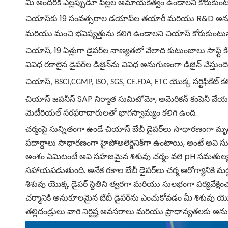
మీ అందరికి ఎల్లప్పుడూ పిల్లల అమాయకత్వం ఉండాలని కోరుకుంట
చియాస్‌కు 19 సంవత్సరాల డయాప్‌ల తయారీ మరియు R&D అనుభవాలు
కోరుకుంటు
మరియు మంచి భవిష్యత్తును కలిగి ఉండాలని చియాస్
చియాస్, 19 ఏళ్లుగా డైపర్‌ల నాణ్యతలో వేలాది కుటుంబాలు సాఫ్ట్ కే
వివిధ రకాలైన డైపర్‌ల డిజైన్‌ను వివిధ
అనుగుణంగా డిజైన్ చేస్తుంది
చియాస్, BSCI,CGMP, ISO, SGS, CE.FDA, ETC యొక్క సర్టిఫికేట్ కల
చియాస్ జపనీస్ SAP నిర్మాత సుమిటోమో, అమెరికన్ కంపెనీ వేయర్
మెటీరియల్ సరఫరాదారులతో భాగస్వామ్యం కలిగి ఉంది.
చర్మంపై సున్నితంగా ఉండే చియాస్ బేబీ డైపర్‌లు సాధారణంగా మృ
పదార్థాలు సాధారణంగా హైపోఅలెర్జెనిక్‌గా ఉంటాయి, అంటే అవి సున
అంశం ఏమిటంటే అవి సహజమైన శిశువు చర్మం వలె pH సమతుల్యతను
సహాయపడుతుంది. అనేక రకాల బేబీ డైపర్‌లు చర్మ ఆరోగ్యానికి మద
శిశువు యొక్క డైపర్ స్థితిని త్వరగా మరియు సులభంగా పర్యవేక్ష
చర్మానికి అనుకూలమైన బేబీ డైపర్‌ను ఎంచుకోవడం మీ శిశువు య
తల్లిదండ్రులు వారి నిర్దిష్ట అవసరాలు మరియు ప్రాధాన్యతలకు అన