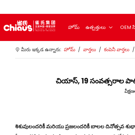
హోమ్
ఉత్పత్తులు
OEM స
మీరు ఇక్కడ ఉన్నారు:
హోమ్
/
వార్తలు
/
కంపెనీ వార్తలు
చియాస్, 19 సంవత్సరాల పాటు
వీక్ష
శిశువులందరికీ మరియు ప్రజలందరికీ బాలల దినోత్సవ శుభాక