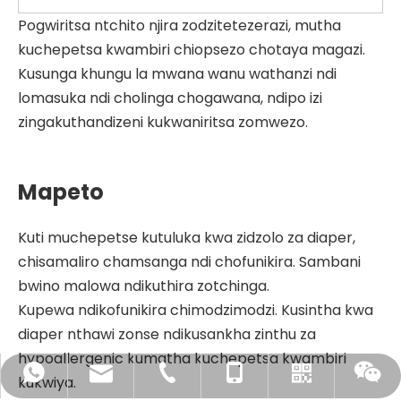
Pogwiritsa ntchito njira zodzitetezerazi, mutha
kuchepetsa kwambiri chiopsezo chotaya magazi.
Kusunga khungu la mwana wanu wathanzi ndi
lomasuka ndi cholinga chogawana, ndipo izi
zingakuthandizeni kukwaniritsa zomwezo.
Mapeto
Kuti muchepetse kutuluka kwa zidzolo za diaper,
chisamaliro chamsanga ndi chofunikira. Sambani
bwino malowa ndikuthira zotchinga.
Kupewa ndikofunikira chimodzimodzi. Kusintha kwa
diaper nthawi zonse ndikusankha zinthu za
hypoallergenic kumatha kuchepetsa kwambiri
sales@chiausdiapers.com
+ 86- 18350751968
+ 86-592-3175351
+86 18350751968
WhatsApp
kukwiya.