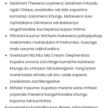
Sankhani Thewera Loyenera: Sankhani mtundu
ngati Chiaus, wodziwika ndi zida zopumira
komanso zokomera khungu. Matewera Awo
Ophatikizira Olimbana ndi Bakiteriya
angathandize kuchepetsa kupsa mtima.
Pitirizani Kuuma: Sinthani matewera pafupipafupi,
makamaka mukatuluka m'matumbo. Kusunga
malo owuma ndikofunikira.
Gwiritsani Ntchito Ma Cream Olepheretsa:
Kupaka zonona zotchinga kumatha kuteteza
khungu ku chinyezi ndi kukangana. Yang'anani
mankhwala okhala ndi zinc oxide kapena
zosakaniza zachilengedwe.
Nthawi Yopuma: Kupatsa mwana wanu nthawi
yopanda thewera kungathandize khungu
kupuma ndi kuchiritsa.
Kumvetsetsa kuphulika kwa diaper ndi kuthekera