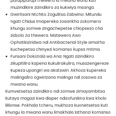
pafupipafupi thewera la mwana wanu kuti
muzindikire zizindikiro za kukwiya msanga.
Gwiritsani Ntchito Zogulitsa Zabwino: Mitundu
ngati Chiaus imapereka zosankha zokomera
khungu zomwe zingachepetse chiopsezo cha
zidzolo za thewera. Matewera Awo
Ophatikiziridwa ndi Antibacterial Style amatha
kuchepetsa chinyezi komanso kupsa mtima.
Funsani Dokotala wa Ana: Ngati zizindikiro
zikupitilira kapena kukulirakulira, musazengereze
kupeza upangiri wa akatswiri. Akhoza kupereka
malingaliro ogwirizana malinga ndi zosowa za
mwana wanu.
Kumvetsetsa zizindikiro ndi zomwe zimayambitsa
kutaya magazi kwa diaper ndizofunikira kwa kholo
lililonse. Pokhala tcheru, mukhoza kuonetsetsa kuti
khungu la mwana wanu limakhala lathanzi komanso