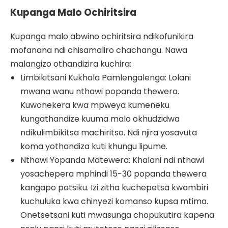
Kupanga Malo Ochiritsira
Kupanga malo abwino ochiritsira ndikofunikira
mofanana ndi chisamaliro chachangu. Nawa
malangizo othandizira kuchira:
Limbikitsani Kukhala Pamlengalenga: Lolani
mwana wanu nthawi popanda thewera.
Kuwonekera kwa mpweya kumeneku
kungathandize kuuma malo okhudzidwa
ndikulimbikitsa machiritso. Ndi njira yosavuta
koma yothandiza kuti khungu lipume.
Nthawi Yopanda Matewera: Khalani ndi nthawi
yosachepera mphindi 15-30 popanda thewera
kangapo patsiku. Izi zitha kuchepetsa kwambiri
kuchuluka kwa chinyezi komanso kupsa mtima.
Onetsetsani kuti mwasunga chopukutira kapena