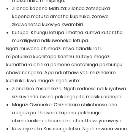
makamaka m'mipingo.
Zilonda kapena Matuza: Zilonda zotseguka
kapena matuza amatha kuphuka, zomwe
zikuwonetsa kukwiya kwambiri.
Kutupa: Khungu lotupa limatha kumva kutentha
mukaligwira ndikuwoneka lotupa.
Ngati muwona chimodzi mwa zizindikirozi,
m'pofunika kuchitapo kanthu. Kutaya magazi
kumatha kuchitika pamene chotchinga pakhungu
chawonongeka. Apa ndi nthawi yoti muzindikire
kutuluka kwa magazi ngati vuto:
Zizindikiro Zosalekeza: Ngati redness ndi kuyabwa
sizikuyenda bwino pakangopita masiku ochepa.
Magazi Owoneka: Chizindikiro chilichonse cha
magazi pa thewera kapena pakhungu
chimafunikira chisamaliro chanthawi yomweyo.
Kuwonjezeka Kusasangalatsa: Ngati mwana wanu