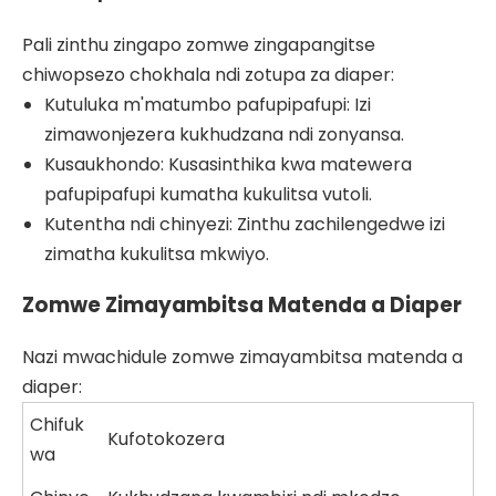
Pali zinthu zingapo zomwe zingapangitse
chiwopsezo chokhala ndi zotupa za diaper:
Kutuluka m'matumbo pafupipafupi: Izi
zimawonjezera kukhudzana ndi zonyansa.
Kusaukhondo: Kusasinthika kwa matewera
pafupipafupi kumatha kukulitsa vutoli.
Kutentha ndi chinyezi: Zinthu zachilengedwe izi
zimatha kukulitsa mkwiyo.
Zomwe Zimayambitsa Matenda a Diaper
Nazi mwachidule zomwe zimayambitsa matenda a
diaper:
Chifuk
Kufotokozera
wa