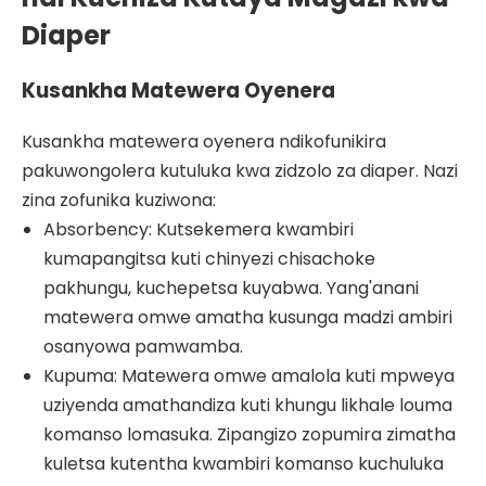
Diaper
Kusankha Matewera Oyenera
Kusankha matewera oyenera ndikofunikira
pakuwongolera kutuluka kwa zidzolo za diaper. Nazi
zina zofunika kuziwona:
Absorbency: Kutsekemera kwambiri
kumapangitsa kuti chinyezi chisachoke
pakhungu, kuchepetsa kuyabwa. Yang'anani
matewera omwe amatha kusunga madzi ambiri
osanyowa pamwamba.
Kupuma: Matewera omwe amalola kuti mpweya
uziyenda amathandiza kuti khungu likhale louma
komanso lomasuka. Zipangizo zopumira zimatha
kuletsa kutentha kwambiri komanso kuchuluka