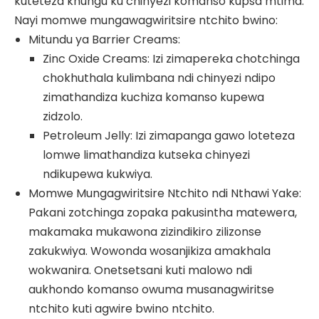
kuteteza khungu ku chinyezi komanso kupsa mtima.
Nayi momwe mungawagwiritsire ntchito bwino:
Mitundu ya Barrier Creams:
Zinc Oxide Creams: Izi zimapereka chotchinga
chokhuthala kulimbana ndi chinyezi ndipo
zimathandiza kuchiza komanso kupewa
zidzolo.
Petroleum Jelly: Izi zimapanga gawo loteteza
lomwe limathandiza kutseka chinyezi
ndikupewa kukwiya.
Momwe Mungagwiritsire Ntchito ndi Nthawi Yake:
Pakani zotchinga zopaka pakusintha matewera,
makamaka mukawona zizindikiro zilizonse
zakukwiya. Wowonda wosanjikiza amakhala
wokwanira. Onetsetsani kuti malowo ndi
aukhondo komanso owuma musanagwiritse
ntchito kuti agwire bwino ntchito.