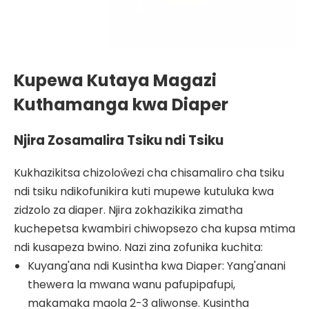
Kupewa Kutaya Magazi
Kuthamanga kwa Diaper
Njira Zosamalira Tsiku ndi Tsiku
Kukhazikitsa chizoloŵezi cha chisamaliro cha tsiku
ndi tsiku ndikofunikira kuti mupewe kutuluka kwa
zidzolo za diaper. Njira zokhazikika zimatha
kuchepetsa kwambiri chiwopsezo cha kupsa mtima
ndi kusapeza bwino. Nazi zina zofunika kuchita:
Kuyang'ana ndi Kusintha kwa Diaper: Yang'anani
thewera la mwana wanu pafupipafupi,
makamaka maola 2-3 aliwonse. Kusintha