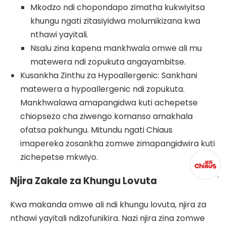
Mkodzo ndi chopondapo zimatha kukwiyitsa
khungu ngati zitasiyidwa molumikizana kwa
nthawi yayitali.
Nsalu zina kapena mankhwala omwe ali mu
matewera ndi zopukuta angayambitse.
Kusankha Zinthu za Hypoallergenic: Sankhani
matewera a hypoallergenic ndi zopukuta.
Mankhwalawa amapangidwa kuti achepetse
chiopsezo cha ziwengo komanso amakhala
ofatsa pakhungu. Mitundu ngati Chiaus
imapereka zosankha zomwe zimapangidwira kuti
zichepetse mkwiyo.
Njira Zakale za Khungu Lovuta
Kwa makanda omwe ali ndi khungu lovuta, njira za
nthawi yayitali ndizofunikira. Nazi njira zina zomwe