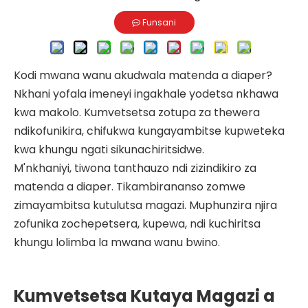
Funsani
Kodi mwana wanu akudwala matenda a diaper?
Nkhani yofala imeneyi ingakhale yodetsa nkhawa
kwa makolo. Kumvetsetsa zotupa za thewera
ndikofunikira, chifukwa kungayambitse kupweteka
kwa khungu ngati sikunachiritsidwe.
M'nkhaniyi, tiwona tanthauzo ndi zizindikiro za
matenda a diaper. Tikambirananso zomwe
zimayambitsa kutulutsa magazi. Muphunzira njira
zofunika zochepetsera, kupewa, ndi kuchiritsa
khungu lolimba la mwana wanu bwino.
Kumvetsetsa Kutaya Magazi a