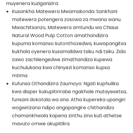
muyenera kuziganizira:
Kusankha Matewera Mwamakonda: Sankhani
matewera potengera zosowa za mwana wanu.
Mwachitsanzo, Matewera amtundu wa Chiaus
Natural Wood Pulp Cotton amathandizira
kupuma komanso kutonthozedwa, kuwapangitsa
kukhala oyenera kusamalidwa tsiku ndi tsiku. Zida
zawo zachilengedwe zimathandiza kupewa
kuchulukana kwa chinyezi komanso kupsa
mtima.
Kufunsa Othandizira Zaumoyo: Ngati kuphulika
kwa diaper kukupitirirabe ngakhale mutayesetsa,
funsani dokotala wa ana. Atha kupereka upangiri
wogwirizana ndipo angapangire chithandizo
chamankhwala kapena zinthu zina kuti athetse
mavuto omwe akupitilira.