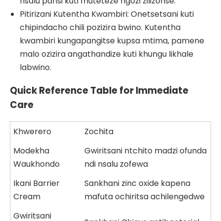
nsalu pansi kuti muteteze ngozi zilizonse.
Pitirizani Kutentha Kwambiri: Onetsetsani kuti
chipindacho chili pozizira bwino. Kutentha
kwambiri kungapangitse kupsa mtima, pamene
malo ozizira angathandize kuti khungu likhale
labwino.
Quick Reference Table for Immediate
Care
Khwerero
Zochita
Modekha
Gwiritsani ntchito madzi ofunda
Waukhondo
ndi nsalu zofewa
Ikani Barrier
Sankhani zinc oxide kapena
Cream
mafuta ochiritsa achilengedwe
Gwiritsani