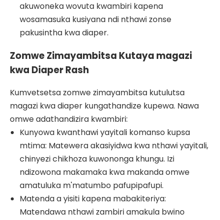
akuwoneka wovuta kwambiri kapena
wosamasuka kusiyana ndi nthawi zonse
pakusintha kwa diaper.
Zomwe Zimayambitsa Kutaya magazi
kwa Diaper Rash
Kumvetsetsa zomwe zimayambitsa kutulutsa
magazi kwa diaper kungathandize kupewa. Nawa
omwe adathandizira kwambiri:
Kunyowa kwanthawi yayitali komanso kupsa
mtima: Matewera akasiyidwa kwa nthawi yayitali,
chinyezi chikhoza kuwononga khungu. Izi
ndizowona makamaka kwa makanda omwe
amatuluka m'matumbo pafupipafupi.
Matenda a yisiti kapena mabakiteriya:
Matendawa nthawi zambiri amakula bwino