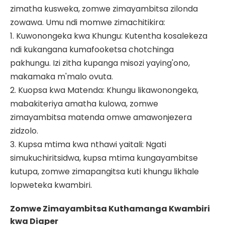
zimatha kusweka, zomwe zimayambitsa zilonda
zowawa. Umu ndi momwe zimachitikira:
1. Kuwonongeka kwa Khungu: Kutentha kosalekeza
ndi kukangana kumafooketsa chotchinga
pakhungu. Izi zitha kupanga misozi yaying'ono,
makamaka m'malo ovuta.
2. Kuopsa kwa Matenda: Khungu likawonongeka,
mabakiteriya amatha kulowa, zomwe
zimayambitsa matenda omwe amawonjezera
zidzolo.
3. Kupsa mtima kwa nthawi yaitali: Ngati
simukuchiritsidwa, kupsa mtima kungayambitse
kutupa, zomwe zimapangitsa kuti khungu likhale
lopweteka kwambiri.
Zomwe Zimayambitsa Kuthamanga Kwambiri
kwa Diaper