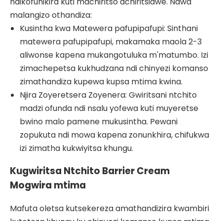
ndikofunikira kuti machiritso achiritsidwe. Nawa
malangizo othandiza:
Kusintha kwa Matewera pafupipafupi: Sinthani
matewera pafupipafupi, makamaka maola 2-3
aliwonse kapena mukangotuluka m'matumbo. Izi
zimachepetsa kukhudzana ndi chinyezi komanso
zimathandiza kupewa kupsa mtima kwina.
Njira Zoyeretsera Zoyenera: Gwiritsani ntchito
madzi ofunda ndi nsalu yofewa kuti muyeretse
bwino malo pamene mukusintha. Pewani
zopukuta ndi mowa kapena zonunkhira, chifukwa
izi zimatha kukwiyitsa khungu.
Kugwiritsa Ntchito Barrier Cream
Mogwira mtima
Mafuta oletsa kutsekereza amathandizira kwambiri