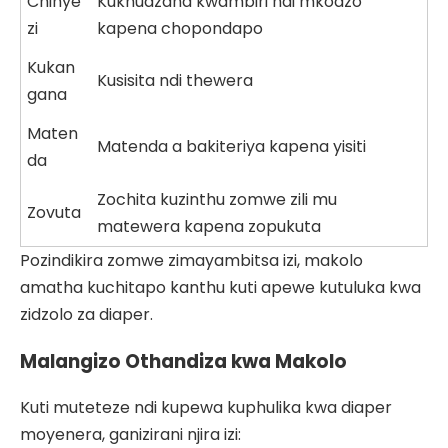
Chinye
Kukhudzana kwambiri ndi mkodzo
zi
kapena chopondapo
Kukan
Kusisita ndi thewera
gana
Maten
Matenda a bakiteriya kapena yisiti
da
Zochita kuzinthu zomwe zili mu
Zovuta
matewera kapena zopukuta
Pozindikira zomwe zimayambitsa izi, makolo
amatha kuchitapo kanthu kuti apewe kutuluka kwa
zidzolo za diaper.
Malangizo Othandiza kwa Makolo
Kuti muteteze ndi kupewa kuphulika kwa diaper
moyenera, ganizirani njira izi: