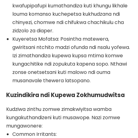
kwafupipafupi kumathandiza kuti khungu likhale
louma komanso kuchepetsa kukhudzana ndi
chinyezi, chomwe ndi chifukwa chachikulu cha
zidzolo za diaper.
Kuyeretsa Mofatsa: Posintha matewera,
gwiritsani ntchito madzi ofunda ndi nsalu yofewa.
Izi zimathandiza kupewa kupsa mtima komwe
kungachitike ndi zopukuta kapena sopo. Nthawi
zonse onetsetsani kuti malowo ndi ouma
musanavale thewera latsopano.
Kuzindikira ndi Kupewa Zokhumudwitsa
Kudziwa zinthu zomwe zimakwiyitsa wamba
kungakuthandizeni kuti musawope. Nazi zomwe
mungawonere:
Common Irritants: