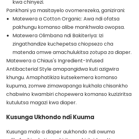
kwa chinyezi.
Pankhani ya masitayelo ovomerezeka, ganizirani:
Matewera a Cotton Organic: Awa ndi ofatsa
pakhungu komanso alibe mankhwala owopsa.
Matewera Olimbana ndi Bakiteriya: Izi
zingathandize kuchepetsa chiopsezo cha
matenda omwe amachulukitsa zotupa za diaper.
Matewera a Chiaus's Ingredient-Infused
Antibacterial Style amapangidwa kuti azigwira
khungu. Amaphatikiza kutsekemera komanso
kupuma, zomwe zimawapanga kukhala chisankho
chabwino kwambiri chopewera komanso kuziziritsa
kutulutsa magazi kwa diaper.
Kusunga Ukhondo ndi Kuuma
Kusunga malo a diaper aukhondo ndi owuma