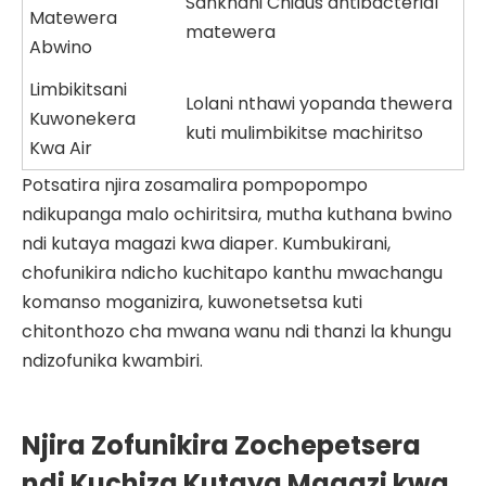
Sankhani Chiaus antibacterial
Matewera
matewera
Abwino
Limbikitsani
Lolani nthawi yopanda thewera
Kuwonekera
kuti mulimbikitse machiritso
Kwa Air
Potsatira njira zosamalira pompopompo
ndikupanga malo ochiritsira, mutha kuthana bwino
ndi kutaya magazi kwa diaper. Kumbukirani,
chofunikira ndicho kuchitapo kanthu mwachangu
komanso moganizira, kuwonetsetsa kuti
chitonthozo cha mwana wanu ndi thanzi la khungu
ndizofunika kwambiri.
Njira Zofunikira Zochepetsera
ndi Kuchiza Kutaya Magazi kwa