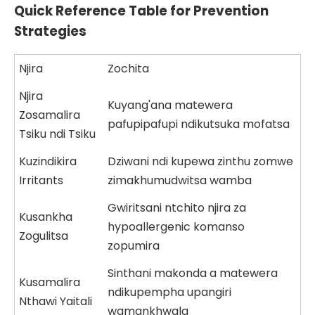
Quick Reference Table for Prevention
Strategies
Njira
Zochita
Njira
Kuyang'ana matewera
Zosamalira
pafupipafupi ndikutsuka mofatsa
Tsiku ndi Tsiku
Kuzindikira
Dziwani ndi kupewa zinthu zomwe
Irritants
zimakhumudwitsa wamba
Gwiritsani ntchito njira za
Kusankha
hypoallergenic komanso
Zogulitsa
zopumira
Sinthani makonda a matewera
Kusamalira
ndikupempha upangiri
Nthawi Yaitali
wamankhwala