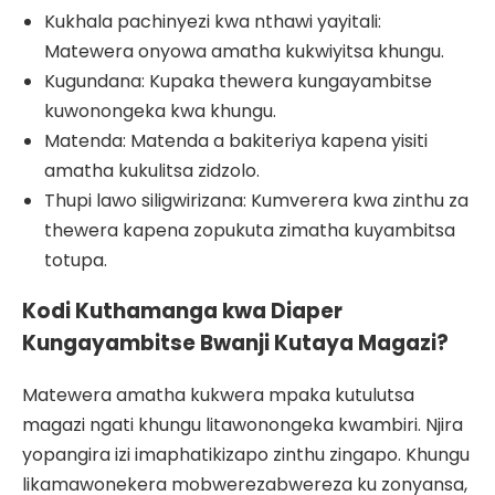
Kukhala pachinyezi kwa nthawi yayitali:
Matewera onyowa amatha kukwiyitsa khungu.
Kugundana: Kupaka thewera kungayambitse
kuwonongeka kwa khungu.
Matenda: Matenda a bakiteriya kapena yisiti
amatha kukulitsa zidzolo.
Thupi lawo siligwirizana: Kumverera kwa zinthu za
thewera kapena zopukuta zimatha kuyambitsa
totupa.
Kodi Kuthamanga kwa Diaper
Kungayambitse Bwanji Kutaya Magazi?
Matewera amatha kukwera mpaka kutulutsa
magazi ngati khungu litawonongeka kwambiri. Njira
yopangira izi imaphatikizapo zinthu zingapo. Khungu
likamawonekera mobwerezabwereza ku zonyansa,