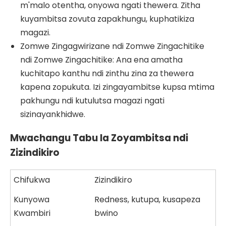
m'malo otentha, onyowa ngati thewera. Zitha
kuyambitsa zovuta zapakhungu, kuphatikiza
magazi.
Zomwe Zingagwirizane ndi Zomwe Zingachitike
ndi Zomwe Zingachitike: Ana ena amatha
kuchitapo kanthu ndi zinthu zina za thewera
kapena zopukuta. Izi zingayambitse kupsa mtima
pakhungu ndi kutulutsa magazi ngati
sizinayankhidwe.
Mwachangu Tabu la Zoyambitsa ndi
Zizindikiro
Chifukwa
Zizindikiro
Kunyowa
Redness, kutupa, kusapeza
Kwambiri
bwino