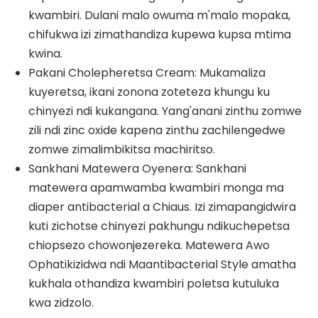
kwambiri. Dulani malo owuma m'malo mopaka,
chifukwa izi zimathandiza kupewa kupsa mtima
kwina.
Pakani Cholepheretsa Cream: Mukamaliza
kuyeretsa, ikani zonona zoteteza khungu ku
chinyezi ndi kukangana. Yang'anani zinthu zomwe
zili ndi zinc oxide kapena zinthu zachilengedwe
zomwe zimalimbikitsa machiritso.
Sankhani Matewera Oyenera: Sankhani
matewera apamwamba kwambiri monga ma
diaper antibacterial a Chiaus. Izi zimapangidwira
kuti zichotse chinyezi pakhungu ndikuchepetsa
chiopsezo chowonjezereka. Matewera Awo
Ophatikizidwa ndi Maantibacterial Style amatha
kukhala othandiza kwambiri poletsa kutuluka
kwa zidzolo.