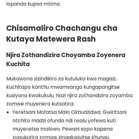
lopanda kupsa mtima.
Chisamaliro Chachangu cha
Kutaya Matewera Rash
Njira Zothandizira Choyamba Zoyenera
Kuchita
Mukawona zizindikiro za kutuluka kwa magazi,
kuchitapo kanthu mwamsanga kungapangitse
kusiyana kwakukulu. Nazi njira zothandizira zoyamba
zomwe muyenera kutsatira:
Yeretsani Mofatsa Malo Okhudzidwa: Gwiritsani
ntchito madzi ofunda ndi nsalu yofewa kuti
muyeretse malowo. Pewani sopo kapena
zopukutira zomwe zingakwiyitse khungu