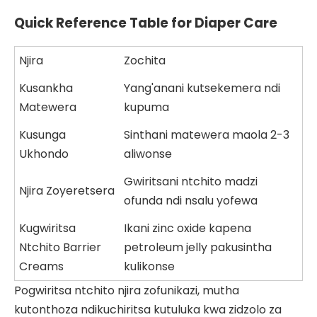
Quick Reference Table for Diaper Care
Njira
Zochita
Kusankha
Yang'anani kutsekemera ndi
Matewera
kupuma
Kusunga
Sinthani matewera maola 2-3
Ukhondo
aliwonse
Gwiritsani ntchito madzi
Njira Zoyeretsera
ofunda ndi nsalu yofewa
Kugwiritsa
Ikani zinc oxide kapena
Ntchito Barrier
petroleum jelly pakusintha
Creams
kulikonse
Pogwiritsa ntchito njira zofunikazi, mutha
kutonthoza ndikuchiritsa kutuluka kwa zidzolo za