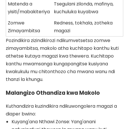
Matenda a
Tsegulani zilonda, mafinya,
yisiti/mabakiteriya
kuchuluka kuyabwa
Zomwe
Redness, tokhala, zotheka
Zimayambitsa
magazi
Pozindikira zizindikirozi ndikumvetsetsa zomwe
zimayambitsa, makolo atha kuchitapo kanthu kuti
athetse kutaya magazi kwa thewera. Kuchitapo
kanthu mwamsanga kungapangitse kusiyana
kwakukulu mu chitonthozo cha mwana wanu ndi
thanzi la khungu.
Malangizo Othandiza kwa Makolo
Kuthandizira kuzindikira ndikuwongolera magazi a
diaper bwino:
Kuyang'ana Nthawi Zonse: Yang'anani