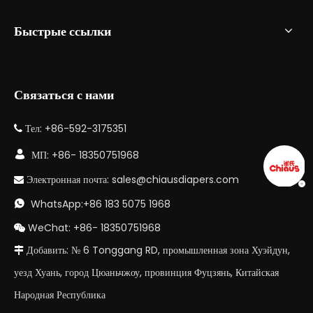
Быстрые ссылки
Связаться с нами
Тел: +86-592-3175351


МП: +86- 18350751968
Электронная почта:
sales@chiausdiapers.com

WhatsApp:+86 183 5075 1968

WeChat: +86- 18350751968

Добавить: № 6 Tonggang RD, промышленная зона Хуэйдун,

уезд Хуань, город Цюаньчжоу, провинция Фуцзянь, Китайская
Народная Республика