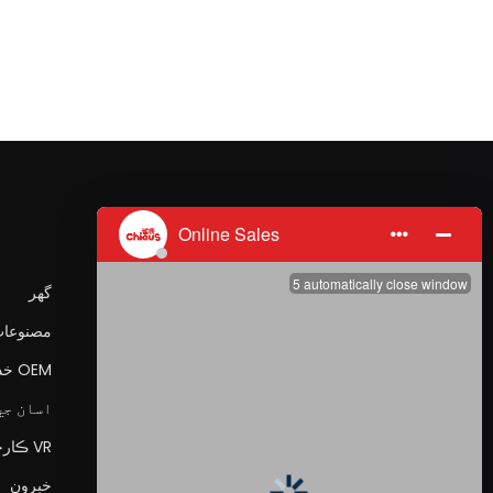
پيداوار جو درجو
گهر
بيبي ڊائپر
مصنوعا
بيبي پل اپ پتلون
OEM خدمت
بالغن جي ڊائپر
اسان جي
بالغن جي پُل اپ پتلون
VR ڪارخانو
انڊر پيڊس
خبرون
سينٽري پيڊ