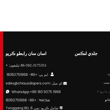
جلدي لنڪس
اسان سان رابطو ڪريو
ٽيليفون: +
86-592-3175351
ت

ايم پي: +86- 18350751968
اي ميل:
sales@chiausdiapers.com

 باري ۾
WhatsApp:+86 183 5075 1968

: +86- 18350751968
WeChat
شامل ڪريو: نمبر 6 Tonggang RD,
