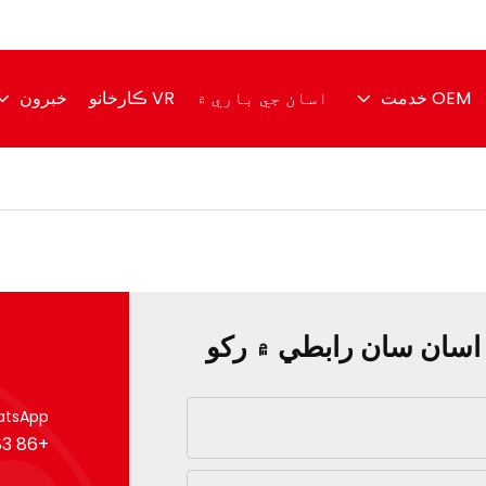
OEM خدمت
اسان جي باري ۾
VR ڪارخانو
خبرون
اسان سان رابطي ۾ رکو
tsApp:
+86 183 5075 1968