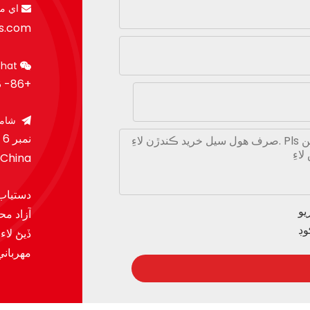
اي مي

rs.com
WeChat

+86- 18350751968
شامل

 China
دستياب
آزاد م
ڏيڻ لا
مهرباني