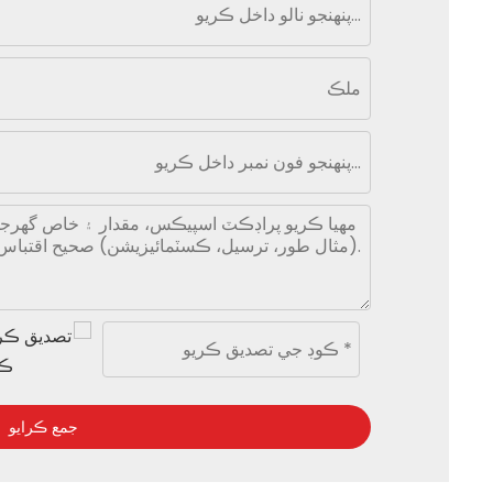
جمع ڪرايو