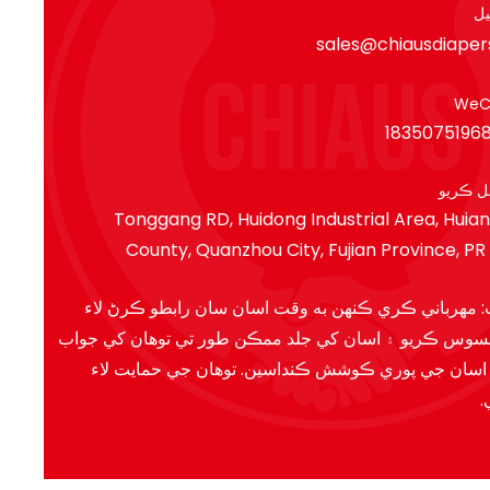
ل
sales@chiausdiape
 ڪريو
نمبر 6 Tonggang RD, Huidong Industrial Area, Huian
County, Quanzhou City, Fujian Province, PR
: مهرباني ڪري ڪنهن به وقت اسان سان رابطو ڪرڻ لاء
حسوس ڪريو ۽ اسان کي جلد ممڪن طور تي توهان کي جواب
ء اسان جي پوري ڪوشش ڪنداسين. توهان جي حمايت لاء
.