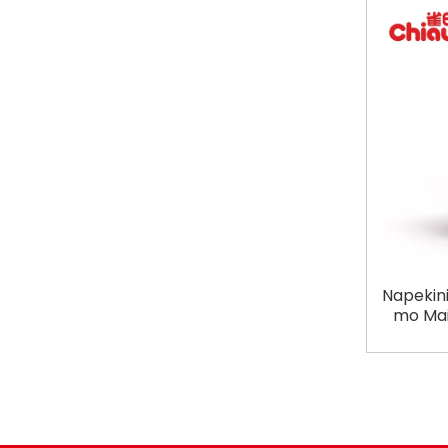
Napekini
mo Mai