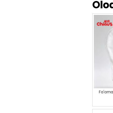
Olo
Fa'ama