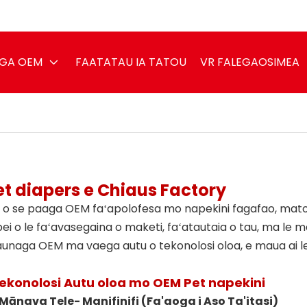
AGA OEM
FAATATAU IA TATOU
VR FALEGAOSIMEA
t diapers
e Chiaus Factory
ai o se paaga OEM faʻapolofesa mo napekini fagafao, matou 
ei o le faʻavasegaina o maketi, faʻatautaia o tau, ma le mautu
naga OEM ma vaega autu o tekonolosi oloa, e maua ai le 
konolosi Autu oloa mo OEM Pet napekini
Mānava Tele- Manifinifi (Fa'aoga i Aso Ta'itasi)