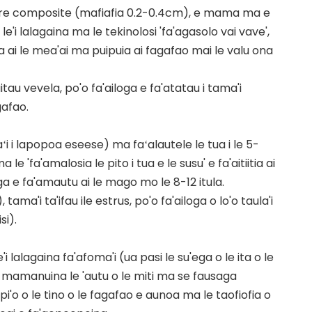
' core composite (mafiafia 0.2-0.4cm), e mama ma e
 le'i lalagaina ma le tekinolosi 'fa'agasolo vai vave',
ia ai le mea'ai ma puipuia ai fagafao mai le valu ona
itau vevela, po'o fa'ailoga e fa'atatau i tama'i
gafao.
ʻi i lapopoa eseese) ma faʻalautele le tua i le 5-
'fa'amalosia le pito i tua e le susu' e fa'aitiitia ai
ga e fa'amautu ai le mago mo le 8-12 itula.
ma'i ta'ifau ile estrus, po'o fa'ailoga o lo'o taula'i
si).
e'i lalagaina fa'afoma'i (ua pasi le su'ega o le ita o le
 ua mamanuina le 'autu o le miti ma se fausaga
pi'o o le tino o le fagafao e aunoa ma le taofiofia o