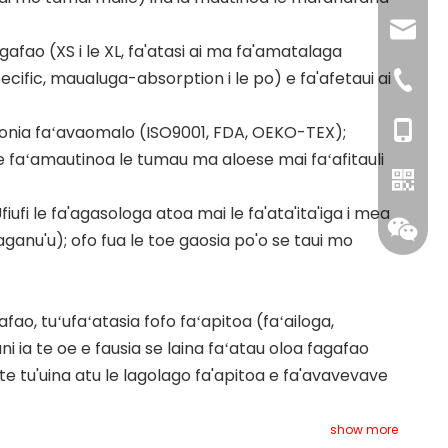
sales@
agafao (XS i le XL, fa'atasi ai ma fa'amatalaga
pecific, maualuga-absorption i le po) e fa'afetaui ai
+86-592
+86- 18
aonia faʻavaomalo (ISO9001, FDA, OEKO-TEX);
a e faʻamautinoa le tumau ma aloese mai faʻafitauli
Ufiufi le fa'agasologa atoa mai le fa'ata'ita'iga i mea
e-aganu'u); ofo fua le toe gaosia po'o se taui mo
WhatsA
fao, tuʻufaʻatasia fofo faʻapitoa (faʻailoga,
i ia te oe e fausia se laina faʻatau oloa fagafao
te tu'uina atu le lagolago fa'apitoa e fa'avavevave
show more