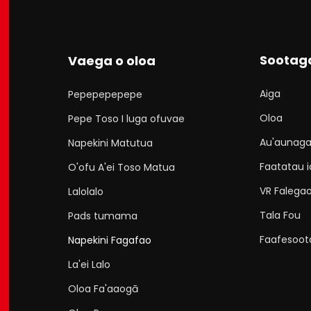
Sootag
Vaega o oloa
Aiga
Pepepepepepe
Oloa
Pepe Toso I luga ofuvae
Au'aunag
Napekini Matutua
Faatatau i
O'ofu A'ei Toso Matua
VR Falega
Lalolalo
Tala Fou
Pads tumama
Faafesoot
Napekini Fagafao
La'ei Lalo
Oloa Fa'aaogā