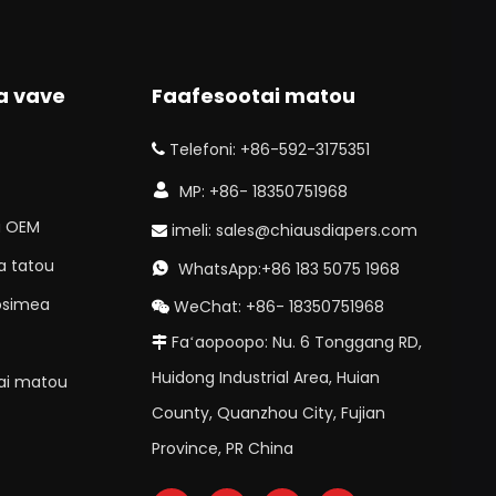
a vave
Faafesootai matou
Telefoni: +86-592-3175351


MP: +86- 18350751968
a OEM
imeli:
sales@chiausdiapers.com

a tatou
WhatsApp:+86 183 5075 1968

osimea
WeChat: +86- 18350751968

Faʻaopoopo: Nu. 6 Tonggang RD,

Huidong Industrial Area, Huian
ai matou
County, Quanzhou City, Fujian
Province, PR China