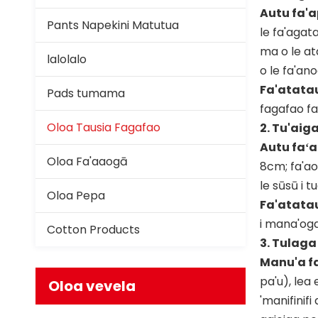
Autu fa'a
Pants Napekini Matutua
le fa'agata
ma o le at
lalolalo
o le fa'an
Fa'atatau
Pads tumama
fagafao fa
Oloa Tausia Fagafao
2. Tu'aig
Autu faʻa
Oloa Fa'aaogā
8cm; fa'aop
le sūsū i 
Oloa Pepa
Fa'atatau
i mana'oga
Cotton Products
3. Tulaga
Manu'a fa
pa'u), lea
Oloa vevela
'manifinif