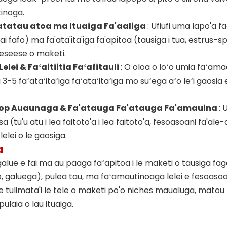
tinoga.
atatau atoa ma Ituaiga Fa'aaliga
: Ufiufi uma lapo'a f
i fafo) ma fa'ata'ita'iga fa'apitoa (tausiga i tua, estrus-s
seese o maketi.
elei & Faʻaitiitia Faʻafitauli
: O oloa o loʻo umia faʻam
u 3-5 faʻataʻitaʻiga faʻataʻitaʻiga mo suʻega aʻo leʻi gaosi
top Auaunaga & Fa'atauga Fa'atauga Fa'amauina
: 
a (tu'u atu i lea faitoto'a i lea faitoto'a, fesoasoani fa'al
lelei o le gaosiga.
a
alue e fai ma au paaga faʻapitoa i le maketi o tausiga faga
, galuega), pulea tau, ma faʻamautinoaga lelei e fesoasoan
e tulimata'i le tele o maketi po'o niches maualuga, matou 
upulaia o lau ituaiga.