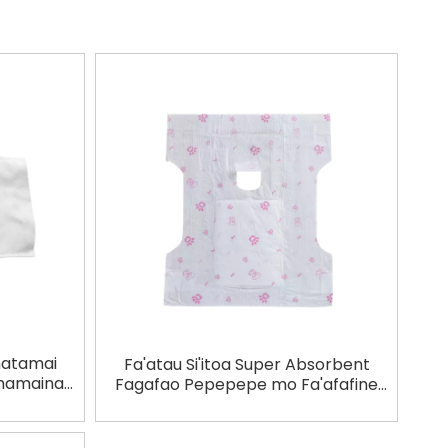
matamai
Fa'atau Si'itoa Super Absorbent
amamaina
Fagafao Pepepepe mo Fa'afafine
ma Tama'i Maile