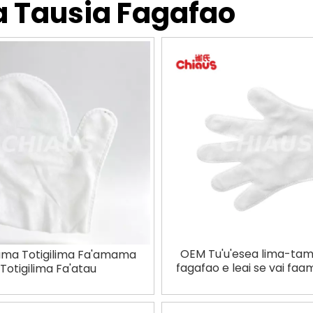
a Tausia Fagafao
OEM Tu'u'esea lima-ta
ma Totigilima Fa'amama
fagafao e leai se vai fa
Totigilima Fa'atau
solo totigilima