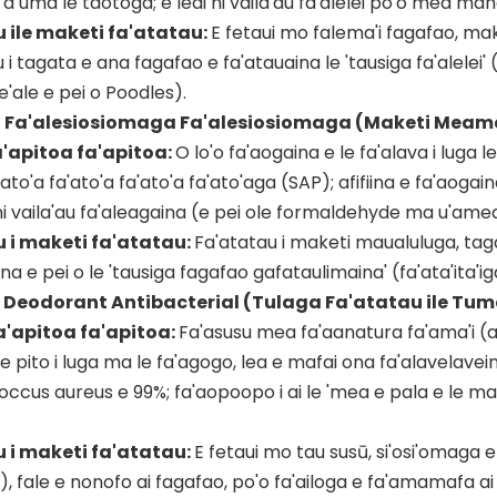
 a uma le taotoga; e leai ni vaila'au fa'alelei po'o mea ma
 ile maketi fa'atatau:
E fetaui mo falema'i fagafao, mak
 i tagata e ana fagafao e fa'atauaina le 'tausiga fa'alelei'
e'ale e pei o Poodles).
ga Fa'alesiosiomaga Fa'alesiosiomaga (Maketi Mea
'apitoa fa'apitoa:
O lo'o fa'aogaina e le fa'alava i luga 
a'ato'a fa'ato'a fa'ato'a fa'ato'aga (SAP); afifiina e fa'a
ni vaila'au fa'aleagaina (e pei ole formaldehyde ma u'am
 i maketi fa'atatau:
Fa'atatau i maketi maualuluga, taga
ina e pei o le 'tausiga fagafao gafataulimaina' (fa'ata'ita'
a Deodorant Antibacterial (Tulaga Fa'atatau ile T
'apitoa fa'apitoa:
Fa'asusu mea fa'aanatura fa'ama'i (
 le pito i luga ma le fa'agogo, lea e mafai ona fa'alavelavei
ccus aureus e 99%; fa'aopoopo i ai le 'mea e pala e le man
 i maketi fa'atatau:
E fetaui mo tau susū, si'osi'omaga e 
, fale e nonofo ai fagafao, po'o fa'ailoga e fa'amamafa ai