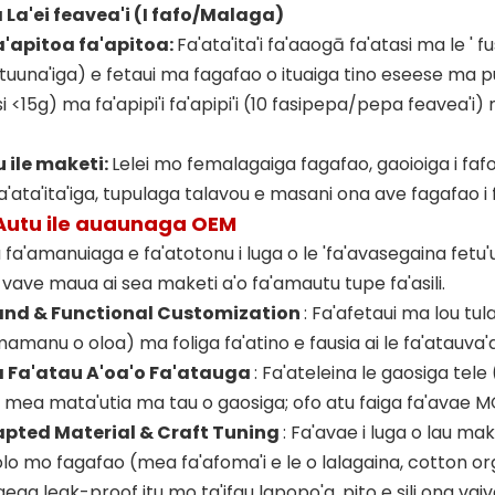
a La'ei feavea'i (I fafo/Malaga)
'apitoa fa'apitoa:
Fa'ata'ita'i fa'aaogā fa'atasi ma le ' f
uuna'iga) e fetaui ma fagafao o ituaiga tino eseese ma p
i <15g) ma fa'apipi'i fa'apipi'i (10 fasipepa/pepa feavea'i)
 ile maketi:
Lelei mo femalagaiga fagafao, gaoioiga i fafo, p
a'ata'ita'iga, tupulaga talavou e masani ona ave fagafao i 
Autu
ile auaunaga OEM
fa'amanuiaga e fa'atotonu i luga o le 'fa'avasegaina fetu'un
e vave maua ai sea maketi a'o fa'amautu tupe fa'asili.
and & Functional Customization
: Fa'afetaui ma lou tu
 mamanu o oloa) ma foliga fa'atino e fausia ai le fa'atauva'
a Fa'atau A'oa'o Fa'atauga
: Fa'ateleina le gaosiga tele
a ai mea mata'utia ma tau o gaosiga; ofo atu faiga fa'avae M
pted Material & Craft Tuning
: Fa'avae i luga o lau ma
lo mo fagafao (mea fa'afoma'i e le o lalagaina, cotton 
aega leak-proof itu mo ta'ifau lapopo'a, pito e sili ona v