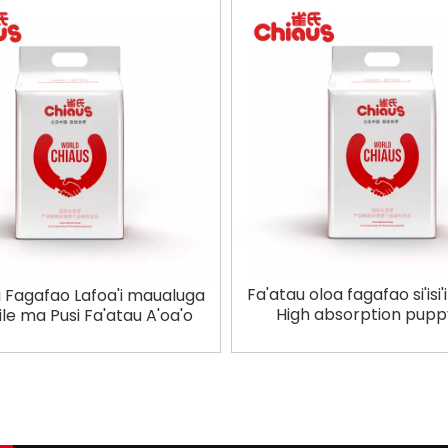
Fa'atau oloa fagafao si'isi'
 Fagafao Lafoa'i maualuga
High absorption puppy
le ma Pusi Fa'atau A'oa'o