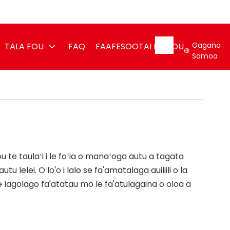
Gagana
TALA FOU
FAQ
FAAFESOOTAI MATOU
Samoa
te taulaʻi i le foʻia o manaʻoga autu a tagata
 lelei. O lo'o i lalo se fa'amatalaga auiliili o la
lagolago fa'atatau mo le fa'atulagaina o oloa a