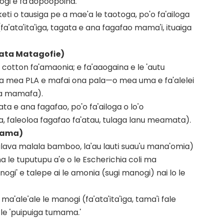
nogi e fa'aopoopoina.
eti o tausiga pe a mae'a le taotoga, po'o fa'ailoga
 (fa'ata'ita'iga, tagata e ana fagafao mama'i, ituaiga
mata Matagofie)
le cotton fa'amaonia; e fa'aaogaina e le 'autu
ogaina mea PLA e mafai ona pala—o mea uma e fa'alelei
ea mamafa).
ta e ana fagafao, po'o fa'ailoga o lo'o
iga, faleoloa fagafao fa'atau, tulaga lanu meamata).
umama)
alava malala bamboo, la'au lauti suau'u mana'omia)
na le tuputupu a'e o le Escherichia coli ma
ogi' e talepe ai le amonia (sugi manogi) nai lo le
ma'ale'ale le manogi (fa'ata'ita'iga, tama'i fale
 le 'puipuiga tumama.'