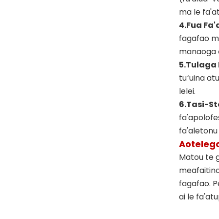
ma le fa'a
4.
Fua Fa'
fagafao ma
manaoga e
5.
Tulaga L
tuʻuina at
lelei.
6.
Tasi-S
fa'apolofes
fa'aletonu 
Aoteleg
Matou te g
meafaitino
fagafao. P
ai le fa'at