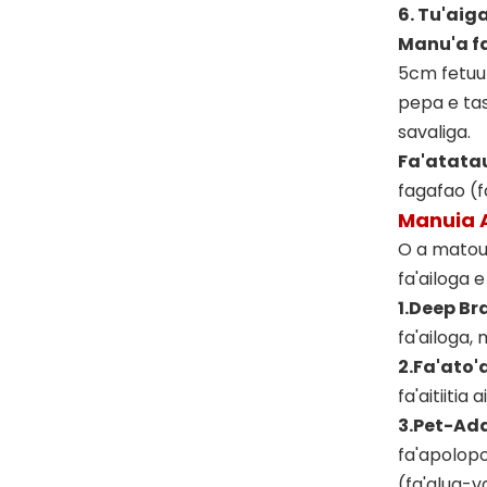
6. Tu'aig
Manu'a fa
5cm fetuut
pepa e tas
savaliga.
Fa'atatau
fagafao (f
Manuia 
O a matou 
fa'ailoga 
1.
Deep Br
fa'ailoga,
2.
Fa'ato'
fa'aitiiti
3.
Pet-Ada
fa'apolopo
(fa'alua-v