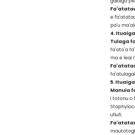
gaioiga pe
Fa'atatau
e fa'atatau
pa'u ma'al
4. Ituai
Tulaga fa
fa'ato'a f
ma e leai 
Fa'atatau
fa'atulaga
5. Ituaig
Manuia fa
i totonu o
Staphyloco
ufiufi.
Fa'atatau
mautotogi)