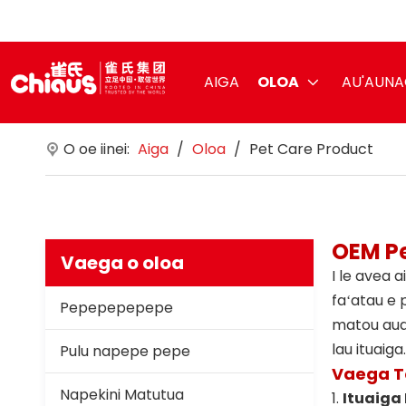
AIGA
OLOA
AU'AUN
O oe iinei:
Aiga
/
Oloa
/
Pet Care Product
OEM Pe
Vaega o oloa
I le avea 
faʻatau e p
Pepepepepepe
matou auau
lau ituaiga.
Pulu napepe pepe
Vaega Te
Napekini Matutua
1.
Ituaiga 