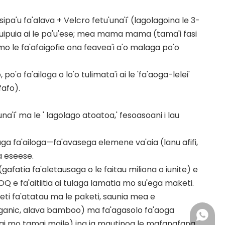
usipa'u fa'alava + Velcro fetu'una'i' (lagolagoina le 3-
uipuia ai le pa'u'ese; mea mama mama (tama'i fasi
 mo le fa'afaigofie ona feavea'i a'o malaga po'o
o'o fa'ailoga o lo'o tulimata'i ai le 'fa'aoga-lelei'
fafo).
a'i' ma le ' lagolago atoatoa,' fesoasoani i lau
laga fa'ailoga—fa'avasega elemene va'aia (lanu afifi,
a eseese.
 (gafatia fa'aletausaga o le faitau miliona o iunite) e
OQ e fa'aitiitia ai tulaga lamatia mo su'ega maketi.
keti fa'atatau ma le paketi, saunia mea e
organic, alava bamboo) ma fa'agasolo fa'aoga
+86 183
aivai mo tamai maile) ina ia mautinoa le mafanafana