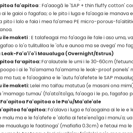
pitoa fa'apitoa
: Fa'aaogā le 'SAP + thin fluffy cotton
 ai le gaioi o fagafao; o le pito i luga e fa'aoga ie manava e
a pito i lalo e faia i mea fa'amea PE micro-porous-fa'aitiit
oanoa.
 ile maketi
: E talafeagai mo fa'aoga ile fale i aso uma, va
gafao o lo'o tulituliloa le 'ofu e aunoa ma se avega' mo fa
a Leak-Fa'a'i'o'i Maualuga (Overnight/Estrus)
pitoa faʻapitoa:
Faʻalautele le umi i le 30-60cm (fetuuna
oopo i ai le 'fa'amama fa'amama le leak-proof panels' ma le 
tua ma tua; e fa'aogaina e le 'autu fa'afefete le SAP maualu
 ile maketi:
Lelei mo taifau matutua (e masani ona mimi), ta
 'mamago tumau' (fa'ata'ita'iga, fa'aoga i le po, fagafao pi
 Fa'apitoa Fa'apitoa o le Pa'u/Ma'ale'ale
'apitoa fa'apitoa:
Fa'alava i luga e fa'aogaina ai le ie e l
 e malu ma e le fa'afefe e 'alofia ai fete'ena'iga i manu'a;
i ae maualuga le faatinoga' (mafiafia 0.3cm) e fetaui ma le 