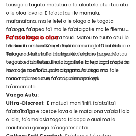
tausiga a tagata matutua e faʻalautele atu i tua atu
o le oloa lava ia. E fa'atatau i le mamalu,
mafanafana, ma le lelei o le olaga o le tagata
fa'aoga, fa'apea fo'i ma le fa'afaigofie ma le filemu o
Fa'asologa o oloa
le mafaufau o le tagata tausi. Matou te tuuto atu i le
fausiaina o oloa faʻapitoa, talitonu tagata matutua e
1.Balas Premium Series: Fuafuaina mo le Ola Lelei
tatau ona tutusa le tausiga alofa pei o pepe. Matou
Tulaga o Maketi: Fa'atatau i le telefoni feavea'i,
te tuuto atu i le tuʻuina atu o fofo faʻapitoa faʻapitoa
tagata e fa'atatau i le tulaga lelei o le olaga ma le le
mo tagata matutua mo tagata faʻatau ma
lava o le taofiofia, po'o aiga maualuluga ma fale
manaʻoga eseese, faʻaaliga, ma paketi.
tausi ma'i matutua fa'atasi ai ma tulaga
fa'amamafa.
Vaega Autu:
Ultra-Discreet
: E matua'i manifinifi, fa'ata'ita'i
fa'ata'ita'iga e toetoe lava a le mafai ona va'aia i lalo
o la'ei, fa'amalosia tagata fa'aoga e auai ma le
mautinoa i gaioiga fa'aagafesootai.
Cotton-Soft Comfort
: Fa'afomai fa'apitoa