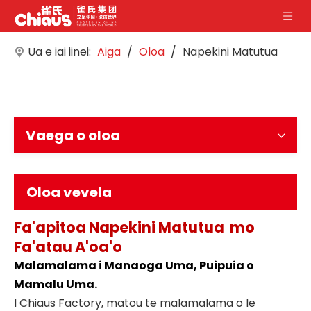
Ua e iai iinei:
Aiga
/
Oloa
/
Napekini Matutua
Vaega o oloa
Oloa vevela
Fa'apitoa
Napekini Matutua
mo
Fa'atau A'oa'o
Malamalama i Manaoga Uma, Puipuia o
Mamalu Uma.
I Chiaus Factory, matou te malamalama o le