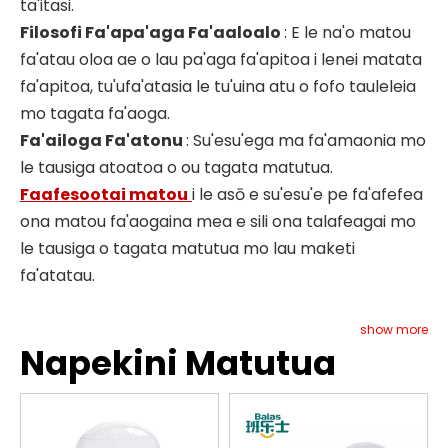
ta'itasi.
Filosofi Fa'apa'aga Fa'aaloalo
: E le na'o matou
fa'atau oloa ae o lau pa'aga fa'apitoa i lenei matata
fa'apitoa, tu'ufa'atasia le tu'uina atu o fofo tauleleia
mo tagata fa'aoga.
Fa'ailoga Fa'atonu
: Su'esu'ega ma fa'amaonia mo
le tausiga atoatoa o ou tagata matutua.
Faafesootai matou
i le asō e su'esu'e pe fa'afefea
ona matou fa'aogaina mea e sili ona talafeagai mo
le tausiga o tagata matutua mo lau maketi
fa'atatau.
show more
Napekini Matutua