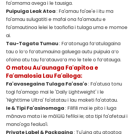
fa'amama avega i le tausiga.
Puipuiga Leak Atoa
: Fa'amau fa'ae'e i itu ma
fa'amau sulugatiti e mafai ona fa'amautu e
fa'amautinoa lelei le taofiofia i tulaga uma e momoe
ai.
Tau-Tagata Tumau
: Faʻatonuga faʻatulagaina
tau o loʻo faʻatumauina galuega autu puipuia aʻo
ofoina atu tau faʻatauvaʻa mo le tele o faʻatauga.
O matou Au'aunaga Fa'apitoa e
Fa'amalosia Lau Fa'ailoga:
Fa'avasegaina Tulaga Fa'asa'o
: Fa'atusa tonu
togi fa'amago mai le 'Daily Lightweight' i le
'Nighttime Ultra' fa'atatau i lau maketi fa'atatau.
Ie & Tipi Fa'asinomaga
: Filifili mai ie pito i luga
mānava mata i ie mālūlū fefiloi ie; ata tipi fa'afetaui i
mana'oga fealua'i.
Private Label & Packaging
: Tu'uina atu atoatoa