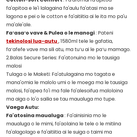
fa'apitoa e le'i lalagaina fa'aulu fa'atasi ma se
lagona e pei o le cotton e fa'aitiitia ai le ita mo pa'u
ma'ale'ale.
Faʻasaʻo vave & Pulea o le manogi
: Pateni
tekinolosi lua-autu
, 1580ml tele le gafatia,
faʻafefe vave ma sili atu, ma tuʻu ai le paʻu mamago.
2.Balas Secure Series: Fa'atonuina mo le tausiga
malosi
Tulaga o le Maketi: Fa'atulagaina mo tagata e
mana'omia le malolo umi o le moega ma le tausiga
malosi, fa'apea fo'i ma fale fa'alesoifua maloloina
ma aiga o lo'o sailia se tau maualuga mo tupe.
Vaega Autu:
Fa'atosina maualuga
: Fa'ainisinia mo le
maualuga o le mimi, fa'aolaina le tele o le mitiina
fa'alagolago e fa'aitiitia ai le suiga o taimi ma