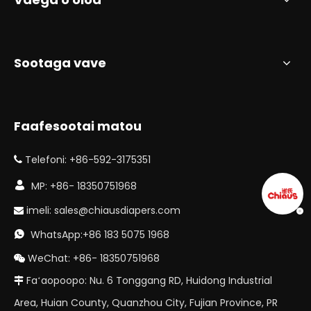
Sootaga vave
Faafesootai matou
Telefoni: +86-592-3175351


MP: +86- 18350751968
imeli:
sales@chiausdiapers.com

WhatsApp:+86 183 5075 1968

WeChat: +86- 18350751968

Faʻaopoopo: Nu. 6 Tonggang RD, Huidong Industrial

Area, Huian County, Quanzhou City, Fujian Province, PR