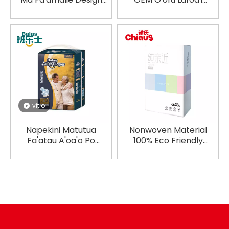
Pepekini Matutua
Matutua
vitio
Napekini Matutua
Nonwoven Material
Fa'atau A'oa'o Po
100% Eco Friendly
Fa'aaoga ma
Women Underwear
Fa'aopoopo Fa'asa
Pants Pants Wholesale