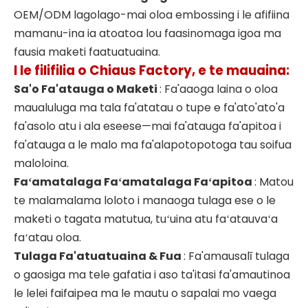
OEM/ODM lagolago-mai oloa embossing i le afifiina
mamanu-ina ia atoatoa lou faasinomaga igoa ma
fausia maketi faatuatuaina.
I le filifilia o Chiaus Factory, e te mauaina:
Sa'o Fa'atauga o Maketi
: Fa'aaoga laina o oloa
maualuluga ma tala fa'atatau o tupe e fa'ato'ato'a
fa'asolo atu i ala eseese—mai fa'atauga fa'apitoa i
fa'atauga a le malo ma fa'alapotopotoga tau soifua
maloloina.
Faʻamatalaga Faʻamatalaga Faʻapitoa
: Matou
te malamalama loloto i manaoga tulaga ese o le
maketi o tagata matutua, tuʻuina atu faʻatauvaʻa
faʻatau oloa.
Tulaga Fa'atuatuaina & Fua
: Fa'amausalī tulaga
o gaosiga ma tele gafatia i aso ta'itasi fa'amautinoa
le lelei faifaipea ma le mautu o sapalai mo vaega