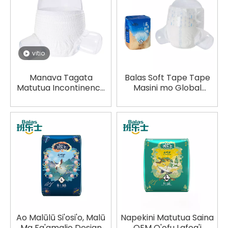
vitio
Manava Tagata
Balas Soft Tape Tape
Matutua Incontinence
Masini mo Global
DIaper Pants OEM
Brands Private Label
Falegaosimea Tu'usa'o
Avanoa
Sapalai
Ao Malūlū Si'osi'o, Malū
Napekini Matutua Saina
Ma Fa'amalie Design
OEM O'ofu Lafoa'i