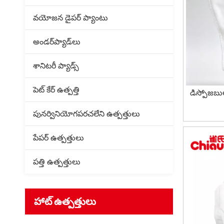
వయోజన డైపర్ ప్యాంటు
అండర్‌ప్యాడ్‌లు
శానిటరీ ప్యాడ్స్
పెట్ కేర్ ఉత్పత్తి
డిస్పోజబుల్
పునర్వినియోగపరచలేని ఉత్పత్తులు
పేపర్ ఉత్పత్తులు
పత్తి ఉత్పత్తులు
హాట్ ఉత్పత్తులు