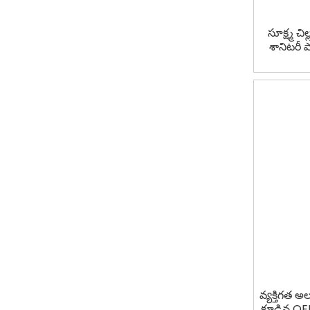
సూక్ష్మ చి
శానిటరీ ప
వ్యక్తిగత అ
కూడిన OEM ఫ