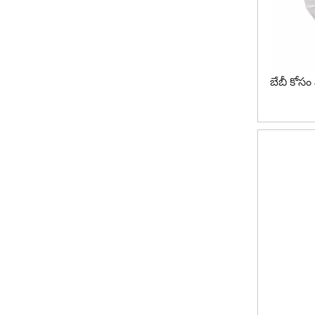
బేబీ కోసం ఎ