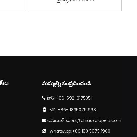
క్‌లు
మమ్మల్ని సంప్రదించండి
ఫోన్: +86-592-3175351


MP: +86- 18350751968
ఇమెయిల్:
sales@chiausdiapers.com

WhatsApp:+86 183 5075 1968
