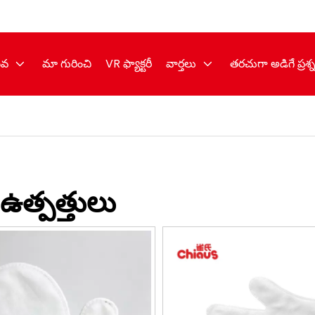
ేవ
మా గురించి
VR ఫ్యాక్టరీ
వార్తలు
తరచుగా అడిగే ప్రశ్
 ఉత్పత్తులు