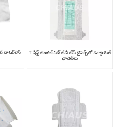
్ వాటర్‌లెస్
T షేప్డ్ జెంటిల్ ఫిట్ బేబీ టేప్ డైపర్స్‌తో డ్యూయల్
ఛానెల్‌లు