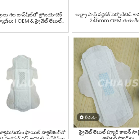
అల్ట్రా సాఫ్ట్ వర్టికల్ పెర్ఫోరేటెడ్ శా
ల్లులు గల టాప్‌షీట్‌తో ప్రోబయోటిక్
245mm OEM తయారీద
్యాడ్‌లు | OEM & ప్రైవేట్ లేబుల్
తయారీదారు
వీడియో
ప్రైవేట్ లేబుల్ ప్యూర్ కాటన్ సాఫ్
ల్యూమినియం ఫాయిల్ ప్యాకేజింగ్‌తో
శానిటరీ ప్యాడ్‌లు
ంక్షనల్ చిప్ శానిటరీ నాప్‌కిన్‌లు