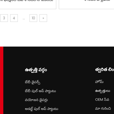
3
4
...
10
»
త్వరిత లిం
ఉత్పత్తి వర్గం
హోమ్
బేబీ డైపర్స్
ఉత్పత్తులు
బేబీ పుల్ అప్ ప్యాంటు
OEM సేవ
వయోజన డైపర్లు
మా గురించి
అడల్ట్ పుల్ అప్ ప్యాంటు