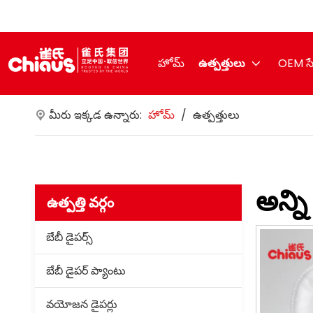
హోమ్
ఉత్పత్తులు
OEM స
మీరు ఇక్కడ ఉన్నారు:
హోమ్
/
ఉత్పత్తులు
అన్ని
ఉత్పత్తి వర్గం
బేబీ డైపర్స్
బేబీ డైపర్ ప్యాంటు
వయోజన డైపర్లు