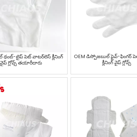
OEM డిస్పోజబుల్ ఫైవ్-ఫింగర్ పెట
 థంబ్-టైప్ పెట్ వాటర్‌లెస్ క్లీనింగ్
క్లీనింగ్ వైప్ గ్లోవ్స్
వైప్ గ్లోవ్స్ తయారీదారు