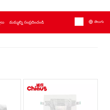
తెలుగు
నలు
మమ్మల్ని సంప్రదించండి