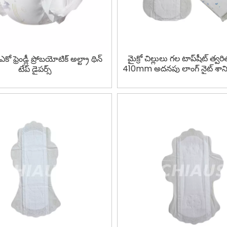
మైక్రో చిల్లులు గల టాప్‌షీట్ త్
కో ఫ్రెండ్లీ ప్రోబయోటిక్ అల్ట్రా థిన్
410mm అదనపు లాంగ్ నైట్ శానిటర
టేప్ డైపర్స్