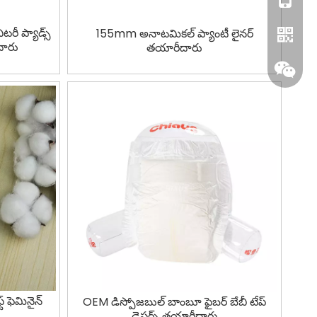
నిటరీ ప్యాడ్స్
155mm అనాటమికల్ ప్యాంటీ లైనర్
ారు
తయారీదారు
WhatsA
ట్ ఫెమినైన్
OEM డిస్పోజబుల్ బాంబూ ఫైబర్ బేబీ టేప్
డైపర్స్ తయారీదారు