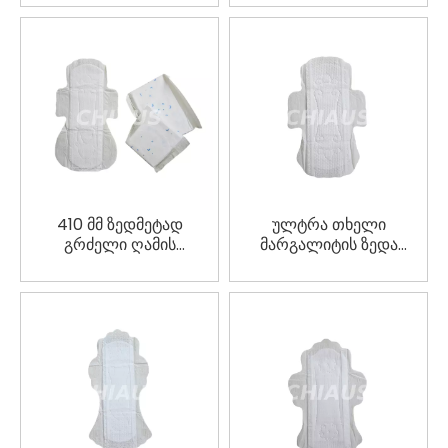
საფენები
410 მმ ზედმეტად
ულტრა თხელი
გრძელი ღამის
მარგალიტის ზედა
სანიტარული ხელსახოცი
ფურცლის სანიტარული
მიკრო
ბალიშები მოქნილი 3D
პერფორირებული ზედა
მცურავი შთამნთქმელი
ფურცლის სწრაფი
ბირთვით
შთანთქმით