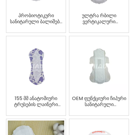
პრობიოტიკური
ულტრა რბილი
სანიტარული ბალიშები
ვერტიკალური
მიკრო
პერფორირებული
პერფორირებული ზედა
სანიტარული ბალიშები
ფურცლით | OEM &
245 მმ OEM
Private Label
მწარმოებელი
მწარმოებელი
155 მმ ანატომიური
OEM ფუნქციური ჩიპური
ტრუსების ლაინერი
სანიტარული
მწარმოებელი
ხელსახოცები
ინდივიდუალური
ალუმინის ფოლგის
შეფუთვით