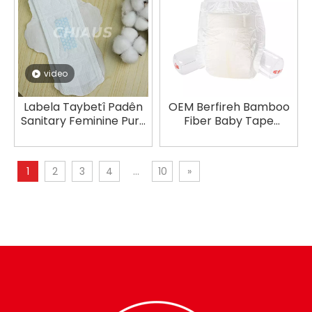
video
Labela Taybetî Padên
OEM Berfireh Bamboo
Sanitary Feminine Pure
Fiber Baby Tape
Cotton Soft Feminine
Diapers Manufacturer
1
2
3
4
...
10
»