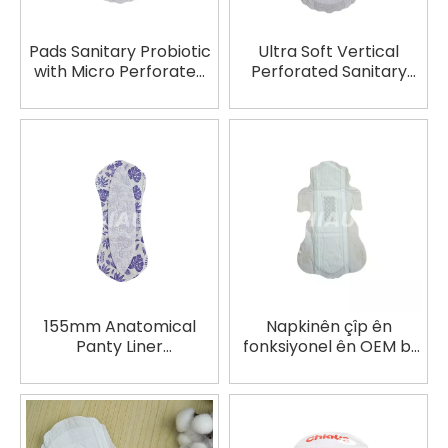
Pads Sanitary Probiotic
Ultra Soft Vertical
with Micro Perforated
Perforated Sanitary
Topsheet | OEM &
Pads 245mm OEM
Hilberînerê Labelê
Manufacturer
Taybet
155mm Anatomical
Napkinên çîp ên
Panty Liner
fonksiyonel ên OEM bi
Manufacturer
pakkirina pelê ya
aluminum-ê ya
takekesî