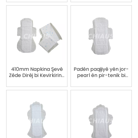
Friendly
410mm Napkina Şevê
Padên paqijiyê yên jor-
Zêde Dirêj bi Kevirkirina
pearl ên pir-tenik bi
Bilez a Serpêça Micro
navika 3D-ya guhezbar
Perforated
a maqûl