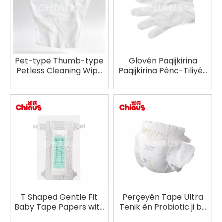
Pet-type Thumb-type
Glovên Paqijkirina
Petless Cleaning Wipe
Paqijkirina Pênc-Tiliyên
Gloves Manufacturer
Pet Bê Av OEM
T Shaped Gentle Fit
Perçeyên Tape Ultra
Baby Tape Papers with
Tenik ên Probiotic ji bo
Dual Channels
Zarokan ên Eco