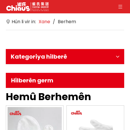
Hûn li vir in:
Xane
/
Berhem
Kategoriya hilberê
Hilberên germ
Hemû Berhemên