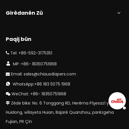
Girêdanên Zû
Paqij bûn
Tel: +86-592-3175351


MP: +86- 18350751968
Email:
sales@chiausdiapers.com

WhatsApp:+86 183 5075 1968

WeChat: +86- 18350751968

Zêde bike: No. 6 Tonggang RD, Herêma Pîşesazî ya

Huidong, wîlayeta Huian, Bajarê Quanzhou, parêzgeha
Fujian, PR Çîn