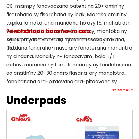
CE, miampy fanavaozana patentina 20+ amin'ny
fisorohana sy fisorohana ny leak. Miaraka amin'ny
tsipika famokarana mandeha ho azy 15, mahatratra
Fanohanana fiaraha-miasa
vokatra 3 tapitrisa isan'andro izahay, miantoka ny
kalitao tsy miovaova sy ny fandefasana ara-
Ny ekipa voatokana dia manome serivisy tokana,
potoana.
fitakiana fanaraha-maso ary fanaterana mandritra
ny dingana. Manaiky ny fandoavam-bola T/T
izahay, mameno ny famokarana sy ny fandefasana
ao anatin'ny 20–30 andro fiasana, ary manolotra
fanohanana ara-pitaovana ara-pitaovana sy
fanarahan-dalàna eran-tany mba hanampiana
show more
Underpads
ireo mpiara-miombon'antoka hanitatra ny tsenany.