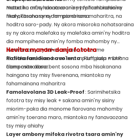
matetika mba hanatsarana ny fahombiazan'ny
Natao ho an'ny olona voan'ny tsy firaharahiana
fikarakarana sy ny fampiononana.
mafy, fitsaharana am-pandriana maharitra, na
hoditra saro-pady. Ny akora misoroka nohatsaraina
sy ny akora malefaka sy malefaka amin'ny hoditra
dia mampihena amin'ny fomba mahomby ny
Hevitra manan-danja fototra
fivoahana sy ny fahasosorana, manome
fikarakarana feno ho an'ireo mpampiasa manana
Rafitra fanidiana avo lenta
: Fluff pulp + SAP
filana manokana.
composite absorbent sosona mba hisakanana
haingana tsy misy fiverenana, miantoka ny
fahamainana maharitra
Famolavolana 3D Leak-Proof
: Sarimihetsika
fototra tsy misy leak + sakana amin'ny sisiny
miorim-paka dia manome fiarovana mahomby
amin'ny toerana maro, miantoka ny fanavaozana
tsy misy ahiahy
Layer ambony mifoka rivotra tsara amin'ny