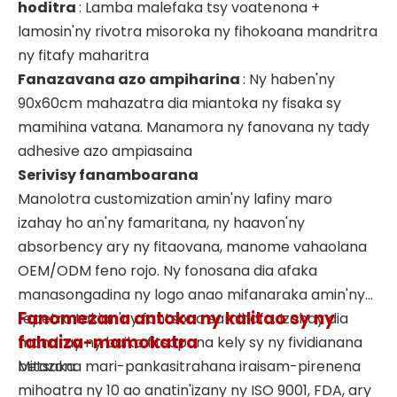
hoditra
: Lamba malefaka tsy voatenona +
lamosin'ny rivotra misoroka ny fihokoana mandritra
ny fitafy maharitra
Fanazavana azo ampiharina
: Ny haben'ny
90x60cm mahazatra dia miantoka ny fisaka sy
mamihina vatana. Manamora ny fanovana ny tady
adhesive azo ampiasaina
Serivisy fanamboarana
Manolotra customization amin'ny lafiny maro
izahay ho an'ny famaritana, ny haavon'ny
absorbency ary ny fitaovana, manome vahaolana
OEM/ODM feno rojo. Ny fonosana dia afaka
manasongadina ny logo anao mifanaraka amin'ny
Fanomezana antoka ny kalitao sy ny
fepetra takian'ny fantsona samihafa. Izahay dia
fahaiza-mamokatra
mandray ny baiko fitsapana kely sy ny fividianana
betsaka.
Mitazona mari-pankasitrahana iraisam-pirenena
mihoatra ny 10 ao anatin'izany ny ISO 9001, FDA, ary