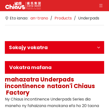
Eto ianao:
an-trano
/
Products
/
Underpads
Sokajy vokatra
Vokatra mafana
mahazatra
Underpads
incontinence
nataon'i
Chiaus
Factory
Ny Chiaus incontinence Underpads Series dia
maneho ny fahaizana manokana efa ho 20 taona