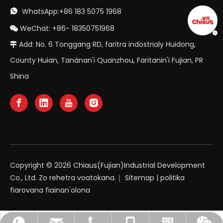
WhatsApp:+86 183 5075 1968

WeChat: +86- 18350751968

Add: No. 6 Tonggang RD, faritra indostrialy Huidong,

County Huian, Tanànan'i Quanzhou, Faritanin'i Fujian, PR
Shina
Copyright ©
2026
Chiaus(Fujian)Industrial Development
Co., Ltd. Zo rehetra voatokana.｜
Sitemap
|
politika
fiarovana fiainan'olona