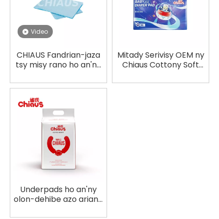
Video
CHIAUS Fandrian-jaza
Mitady Serivisy OEM ny
tsy misy rano ho an'ny
Chiaus Cottony Soft
antitra sy olon-dehibe
Disposable Diaper Pads
OEM fanaterana pads
Distributors
reny
Underpads ho an'ny
olon-dehibe azo ariana
OEM amin'ny fanerena
avo