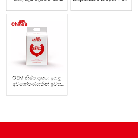
වැඩිහිටි OEM බෙදාහැරීමේ
බෙදාහරින්නන්ට OEM
මාතෘ පෑඩ් සඳහා ජල
සේවා අවශ්‍යයි
ආරක්ෂිත ඇඳ ඇතිරිලි
OEM නිෂ්පාදකයා ඉහළ
අවශෝෂණයකින් ඉවත
දැමිය හැකි වැඩිහිටි යට
පෑඩ්