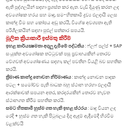
ඇති පුද්ගලයින් සඳහා ප්‍රශස්ත කර ඇත. වැඩි දියුණු කරන ලද
අවශෝෂක හරය සහ මෘදු, සම-හිතකාමී ද්‍රව්‍ය ඵලදායි ලෙස
කාන්දු වීම සහ කෝපය අඩු කරයි, විශේෂ අවශ්‍යතා ඇති
පරිශීලකයින් සඳහා පුළුල් සත්කාර සපයයි.
මූලික ක්‍රියාකාරී ඉස්මතු කිරීම්
ඉහළ කාර්යක්‍ෂමතා අගුලු දැමීමේ පද්ධතිය
: ෆ්ලෆ් පල්ප් + SAP
සංයුක්ත අවශෝෂක තට්ටුවක් පසු ප්‍රවාහයකින් තොරව
වේගවත් අවශෝෂණය සඳහා, කල් පවතින වියළි බව සහතික
කරයි.
ත්‍රිමාණ කාන්දු නොවන නිර්මාණය
: කාන්දු නොවන පාදක
පටල + සමෝච්ච පැති බාධක බහු ස්ථාන හරහා ඵලදායී
ආරක්ෂාවක් සපයන අතර, කරදරයකින් තොරව නැවත
ස්ථානගත කිරීම සහතික කරයි.
සමට හිතකාමී හුස්ම ගත හැකි ඉහළ ස්ථරය
: මෘදු වියන ලද
රෙදි + හුස්ම ගත හැකි පිටුබලය දිගු ඇඳුම් ඇඳීමේදී හිරවීම
වළක්වයි