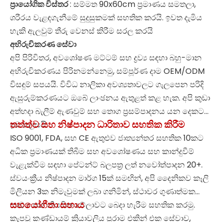
ප්‍රායෝගික විස්තර
: සම්මත 90x60cm ප්‍රමාණය සමතලා,
ශරීරය වැළඳගැනීමේ සුදුසුකමක් සහතික කරයි. ඉවත දැමිය
හැකි ඇලවුම් තීරු වෙනස් කිරීම සරල කරයි
අභිරුචිකරණ සේවා
අපි පිරිවිතර, අවශෝෂණ මට්ටම් සහ ද්‍රව්‍ය සඳහා බහු-මාන
අභිරුචිකරණය පිරිනමන්නෙමු, සම්පූර්ණ දාම OEM/ODM
විසඳුම් සපයයි. විවිධ නාලිකා අවශ්‍යතාවලට ගැලපෙන පරිදි
ඇසුරුම්කරණයට ඔබේ ලාංඡනය ඇතුළත් කළ හැක. අපි කුඩා
අත්හදා බැලීම් ඇණවුම් සහ තොග ප්‍රසම්පාදනය යන දෙකටම
තත්ත්ව සහ නිෂ්පාදන ධාරිතාව සහතික කිරීම
ඉඩ සලසයි.
ISO 9001, FDA, සහ CE ඇතුළුව ජාත්‍යන්තර සහතික 10කට
අධික ප්‍රමාණයක් තිබීම සහ අවශෝෂණය සහ කාන්දුවීම්
වැළැක්වීම සඳහා පේටන්ට් බලපත්‍ර ලත් නවෝත්පාදන 20+.
ස්වයංක්‍රීය නිෂ්පාදන මාර්ග 15ක් සමඟින්, අපි දෛනිකව කෑලි
මිලියන 3ක නිමැවුමක් ලබා ගනිමින්, ස්ථාවර ගුණාත්මක
සහයෝගීතා සහාය
භාවය සහ නියමිත වේලාවට බෙදා හැරීම සහතික කරමු.
කැපවූ කණ්ඩායම් ක්‍රියාවලිය පුරාම එකින් එක සේවාව,