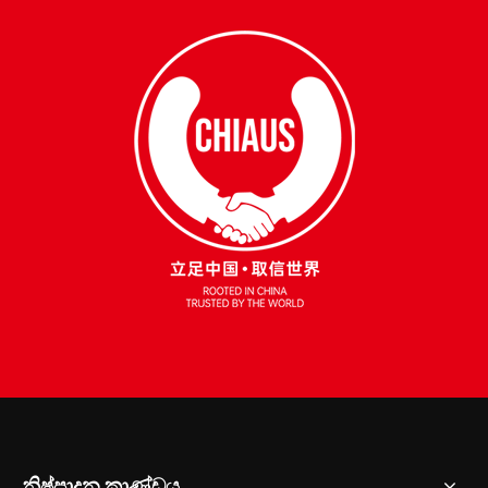
නිෂ්පාදන කාණ්ඩය