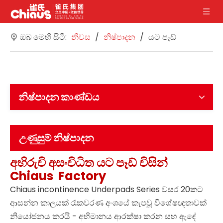
ඔබ මෙහි සිටී:
නිවස
/
නිෂ්පාදන
/
යට පෑඩ්
නිෂ්පාදන කාණ්ඩය
උණුසුම් නිෂ්පාදන
අභිරුචි
අසංවිධිත යට පෑඩ්
විසින්
Chiaus
Factory
Chiaus incontinence Underpads Series වසර 20කට
ආසන්න කාලයක් රැකවරණ අංශයේ කැපවූ විශේෂඥතාවක්
නියෝජනය කරයි - අභිමානය ආරක්ෂා කරන සහ ඇඳේ