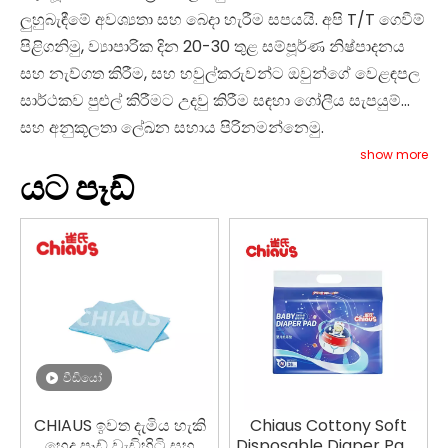
ලුහුබැඳීමේ අවශ්‍යතා සහ බෙදා හැරීම සපයයි. අපි T/T ගෙවීම්
පිළිගනිමු, ව්‍යාපාරික දින 20-30 තුළ සම්පූර්ණ නිෂ්පාදනය
සහ නැව්ගත කිරීම, සහ හවුල්කරුවන්ට ඔවුන්ගේ වෙළඳපල
සාර්ථකව පුළුල් කිරීමට උදවු කිරීම සඳහා ගෝලීය සැපයුම්
සහ අනුකූලතා ලේඛන සහාය පිරිනමන්නෙමු.
show more
යට පෑඩ්
වීඩියෝ
CHIAUS ඉවත දැමිය හැකි
Chiaus Cottony Soft
හෙද පෑඩ් වැඩිහිටි සහ
Disposable Diaper Pads