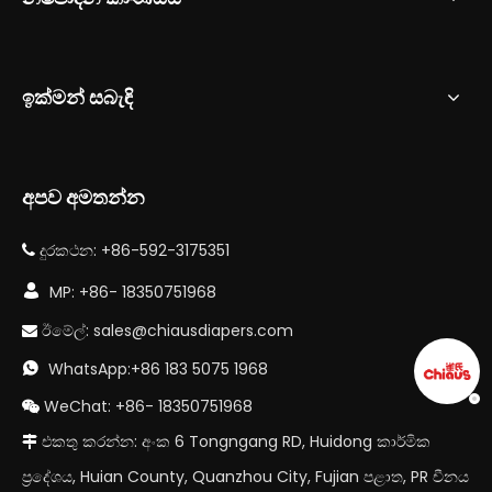
ඉක්මන් සබැඳි
අපව අමතන්න
දුරකථන: +86-592-3175351


MP: +86- 18350751968
ඊමේල්:
sales@chiausdiapers.com

WhatsApp:+86 183 5075 1968

WeChat: +86- 18350751968

එකතු කරන්න: අංක 6 Tongngang RD, Huidong කාර්මික

ප්‍රදේශය, Huian County, Quanzhou City, Fujian පළාත, PR චීනය