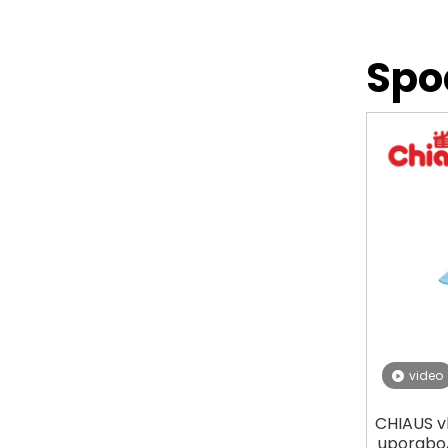
Spo
video
CHIAUS vl
uporabo,