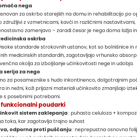
Domača nega
snovan za oskrbo starejših na domu in rehabilitacijo po oper
 so združljivi z vzmetnicami, kavči in različnimi nastavitva
enostavno zamenjavo – zaradi česar je nega doma lažja in
Medicinska oskrba
visoke standarde strokovnih ustanov, kot so bolnišnice in reha
h medicinskih standardih, zagotavljajo vrhunsko absorpc
venčna okolja za izboljšanje učinkovitosti nege in udobja.
 serija za nego
no za posameznike s hudo inkontinenco, dolgotrajnim počitk
a in nežni, koži prijazni materiali učinkovito zmanjšajo izt
e s posebnimi potrebami.
funkcionalni poudarki
inkovit sistem zaklepanja
: puhasta celuloza + kompozi
 toka, kar zagotavlja trajno suhost
va, odporna proti puščanju
: neprepustna osnovna foli