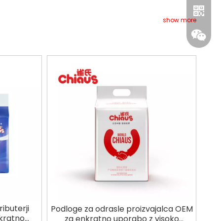
show more
WhatsA
ibuterji
Podloge za odrasle proizvajalca OEM
nkratno
za enkratno uporabo z visoko