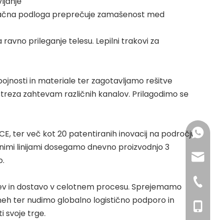
ljanje
račna podloga preprečuje zamašenost med
ravno prileganje telesu. Lepilni trakovi za
ojnosti in materiale ter zagotavljamo rešitve
ustreza zahtevam različnih kanalov. Prilagodimo se
+86 183
CE, ter več kot 20 patentiranih inovacij na področju
dnimi linijami dosegamo dnevno proizvodnjo 3
sales@
o.
+86-592
tev in dostavo v celotnem procesu. Sprejemamo
neh ter nudimo globalno logistično podporo in
+86- 18
 svoje trge.