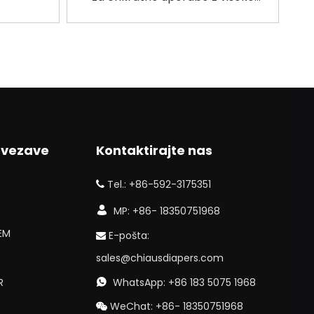
tve OEM
vpojnostjo
ovezave
Kontaktirajte nas
Tel.: +86-592-3175351


MP: +86- 18350751968
OEM
E-pošta:

sales@chiausdiapers.com
R
WhatsApp: +86 183 5075 1968

WeChat: +86- 18350751968
