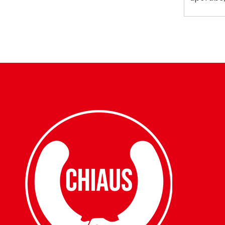
za star
vl