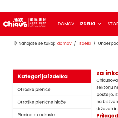
DOMOV
IZDELKI
STOR
Nahajate se tukaj:
domov
/
Izdelki
/
Underpa
za ink
Kategorija izdelka
Chiausova 
sektorju n
Otroške plenice
posteljo, 
na bistven
Otroške plenične hlače
državah in
Plenice za odrasle
Prilagod