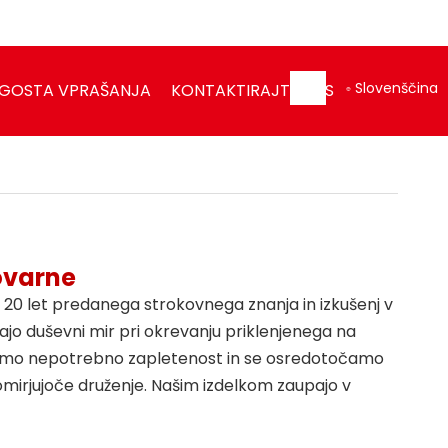
Slovenščina
GOSTA VPRAŠANJA
KONTAKTIRAJTE NAS
ovarne
j 20 let predanega strokovnega znanja in izkušenj v
ljajo duševni mir pri okrevanju priklenjenega na
avljamo nepotrebno zapletenost in se osredotočamo
mirjujoče druženje. Našim izdelkom zaupajo v