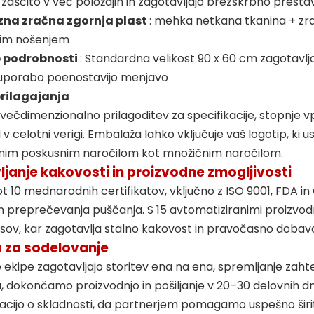
 zaščito v več položajih in zagotavljajo brezskrbno prestav
azna zračna zgornja plast
: mehka netkana tkanina + z
nim nošenjem
e podrobnosti
: Standardna velikost 90 x 60 cm zagotavlja 
uporabo poenostavijo menjavo
prilagajanja
ečdimenzionalno prilagoditev za specifikacije, stopnje vp
celotni verigi. Embalaža lahko vključuje vaš logotip, ki 
nim poskusnim naročilom kot množičnim naročilom.
janje kakovosti in proizvodne zmogljivosti
t 10 mednarodnih certifikatov, vključno z ISO 9001, FDA in 
in preprečevanja puščanja. S 15 avtomatiziranimi proizvo
osov, kar zagotavlja stalno kakovost in pravočasno dobav
 za sodelovanje
ekipe zagotavljajo storitev ena na ena, spremljanje zah
a, dokončamo proizvodnjo in pošiljanje v 20–30 delovnih d
ijo o skladnosti, da partnerjem pomagamo uspešno širiti