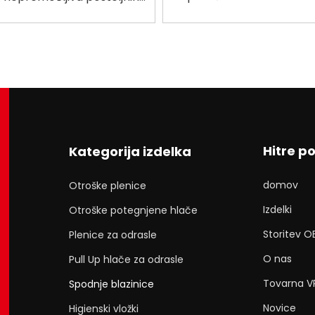
uporabo so želeli stori
ejše in odrasle, porodniške
ožki za dostavo OEM
Hitre p
Kategorija izdelka
domov
Otroške plenice
Izdelki
Otroške potegnjene hlače
Storitev 
Plenice za odrasle
O nas
Pull Up hlače za odrasle
Tovarna V
Spodnje blazinice
Novice
Higienski vložki