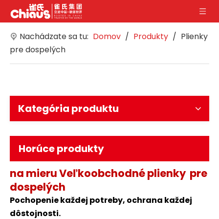
Nachádzate sa tu:
Domov
/
Produkty
/
Plienky
pre dospelých
Kategória produktu
Horúce produkty
na mieru
Veľkoobchodné plienky
pre
dospelých
Pochopenie každej potreby, ochrana každej
dôstojnosti.