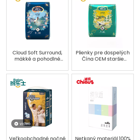
Cloud Soft Surround,
Plienky pre dospelých
mäkké a pohodlné
Čína OEM staršie
plienky pre dospelých
spodné prádlo
nohavice
video
Veľkoobchodné nočné
Netkaný materiál 100%