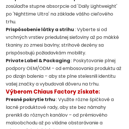
zosúlaďte stupne absorpcie od 'Daily Lightweight'
po 'Nighttime Ultra' na základe vášho cieľového
trhu.
Prispôsobenie látky a strihu
: Vyberte si od
vrchných vrstiev priedušnej sieťoviny až po mäkké
tkaniny zo zmesi bavlny; strihové dezény sa
prispôsobujú požiadavkám mobility.
Private Label & Packaging
: Poskytovanie plnej
podpory OEM/ODM – od embosovania produktu až
po dizajn balenia – aby ste plne stelesnili identitu
vašej značky a vybudovali dôveru na trhu.
Výberom Chiaus Factory získate:
Presné pokrytie trhu
: Využite rôzne špičkové a
lacné produktové rady, aby ste bez námahy
prenikli do rôznych kanálov – od prémiového
maloobchodu až po vládne obstarávanie a