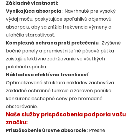
Základné vlastnosti:
Vynikajúca absorpcia
: Navrhnuté pre vysoký
výdaj moču, poskytujúce spoľahlivú objemovú
absorpciu, aby sa znížila frekvencia výmeny a
uľahčila starostlivosť.
Komplexná ochrana proti pretečeniu
: Zvýšené
bočné panely a premiestniteľné pásové pútka
zaisťujú efektívne zadržiavanie vo všetkých
polohách spánku.
Nákladovo efektívna trvanlivosť
:
Optimalizovaná štruktúra nákladov zachováva
základné ochranné funkcie a zároveň ponúka
konkurencieschopné ceny pre hromadné
obstarávanie.
Naše služby prispôsobenia podporia vašu
značku:
Prispôsobenie úrovne absorpcie
: Presne