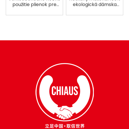
použitie plienok pre
ekologická dámska
dospelých s extra
spodná bielizeň,
savosťou
veľkoobchodné
nohavice