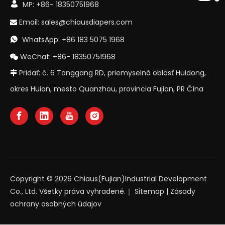

MP: +86- 18350751968
Email:
sales@chiausdiapers.com

WhatsApp: +86 183 5075 1968

WeChat: +86- 18350751968

Pridať: č. 6 Tonggang RD, priemyselná oblasť Huidong,

okres Huian, mesto Quanzhou, provincia Fujian, PR Čína
Copyright ©
2026
Chiaus(Fujian)Industrial Development
Co., Ltd. Všetky práva vyhradené.｜
Sitemap
|
Zásady
ochrany osobných údajov