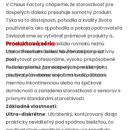
V Chiaus Factory chápeme, že starostlivosť pre
dospelých ďaleko presahuje samotný produkt.
Týka sa to dôstojnosti, pohodlia a kvality života
používateľa, ako aj pohodlia a pokoja opatrovateľa.
Zaviazali sme sa vytvárať prémiové produkty a
Produktová séria
veríme, že dospelí si zaslúžia rovnakú nežnú
starostlivosť ako bábätká. Zaviazali sme sa
1.Balas Premium Series: Navrhnuté pre pozitívny
poskytovať profesionálne, vysoko prispôsobené
život
riešenia plienok pre dospelých pre klientov s
Pozícia na trhu: Zameriava sa na mobilných
rôznymi potrebami, scenármi a rozpočtami.
používateľov zameraných na kvalitu života s
miernou inkontinenciou alebo na špičkové
domácnosti a zariadenia starostlivosti o seniorov s
prísnymi štandardmi starostlivosti.
Základné vlastnosti:
Ultra-diskrétne
: Ultratenký, kontúrovaný dizajn
prakticky neviditeľný pod spodnou bielizňou, čo
používateľom umožňuje s istotou sa zapojiť do