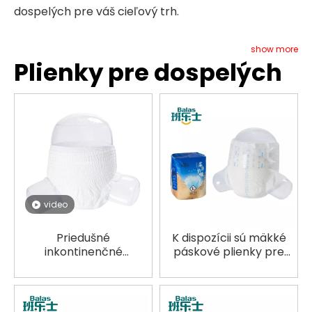
dospelých pre váš cieľový trh.
show more
Plienky pre dospelých
video
Priedušné
K dispozícii sú mäkké
inkontinenčné
páskové plienky pre
plienkové nohavičky
dospelých Balas pre
pre dospelých OEM
súkromné ​​značky
priame dodávky z
svetových značiek
továrne