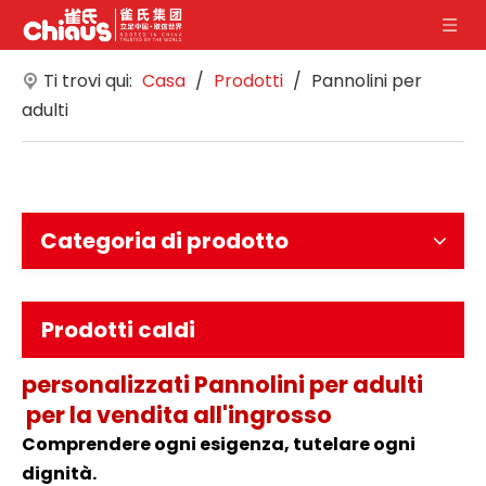
Ti trovi qui:
Casa
/
Prodotti
/
Pannolini per
adulti
Categoria di prodotto
Prodotti caldi
personalizzati
Pannolini per adulti
per la vendita all'ingrosso
Comprendere ogni esigenza, tutelare ogni
dignità.