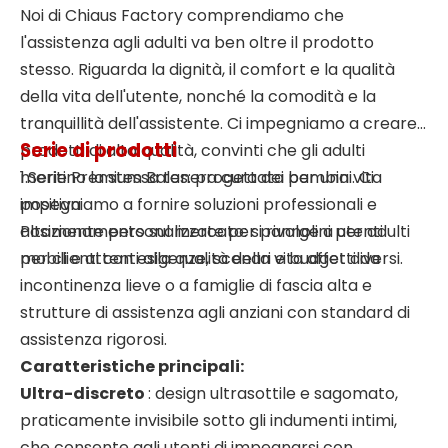
Noi di Chiaus Factory comprendiamo che
l'assistenza agli adulti va ben oltre il prodotto
stesso. Riguarda la dignità, il comfort e la qualità
della vita dell'utente, nonché la comodità e la
tranquillità dell'assistente. Ci impegniamo a creare
Serie di prodotti
prodotti di alta qualità, convinti che gli adulti
meritino la stessa tenera cura dei bambini. Ci
1.Serie Premium Balas: progettata per una vita
impegniamo a fornire soluzioni professionali e
positiva
altamente personalizzate per pannolini per adulti
Posizionamento sul mercato: si rivolge a utenti
per clienti con esigenze, scenari e budget diversi.
mobili e attenti alla qualità della vita affetti da
incontinenza lieve o a famiglie di fascia alta e
strutture di assistenza agli anziani con standard di
assistenza rigorosi.
Caratteristiche principali:
Ultra-discreto
: design ultrasottile e sagomato,
praticamente invisibile sotto gli indumenti intimi,
che consente agli utenti di impegnarsi con