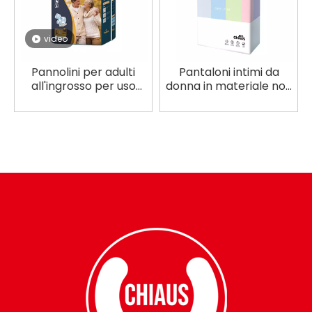
video
Pannolini per adulti
Pantaloni intimi da
all'ingrosso per uso
donna in materiale non
notturno con
tessuto 100% ecologici
assorbenza extra
all'ingrosso