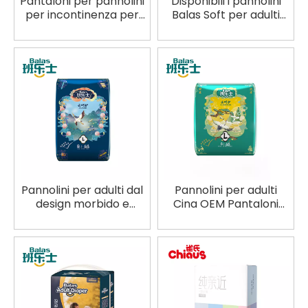
Pantaloni per pannolini
Disponibili i pannolini
per incontinenza per
Balas Soft per adulti
adulti traspiranti
con etichetta privata
Fornitura diretta in
per marchi globali
fabbrica OEM
Pannolini per adulti dal
Pannolini per adulti
design morbido e
Cina OEM Pantaloni
confortevole, Cloud
intimi per anziani
Soft Surround