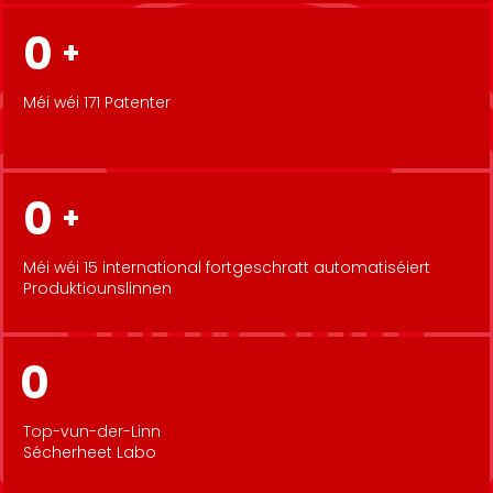
0
+
Méi wéi 171 Patenter
0
+
Méi wéi 15 international fortgeschratt automatiséiert
Produktiounslinnen
0
Top-vun-der-Linn
Sécherheet Labo