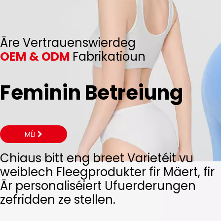
Äre Vertrauenswierdeg
OEM & ODM
Fabrikatioun
Feminin Betreiung
MÉI
Chiaus bitt eng breet Varietéit vu
weiblech Fleegprodukter fir Mäert, fir
Är personaliséiert Ufuerderungen
zefridden ze stellen.