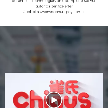
patentéiert Technologien, an e komplette Set vun
autoritär zertifizéierter
Qualitéitsiwwerwaachungssystemer.