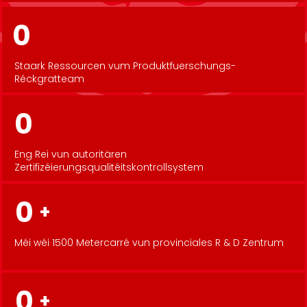
0
Staark Ressourcen vum Produktfuerschungs-
Réckgratteam
0
Eng Rei vun autoritären
Zertifizéierungsqualitéitskontrollsystem
0
+
Méi wéi 1500 Metercarré vun provinciales R & D Zentrum
0
+