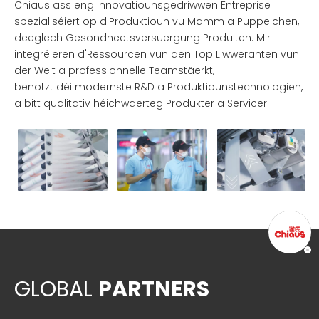
Chiaus ass eng Innovatiounsgedriwwen Entreprise
spezialiséiert op d'Produktioun vu Mamm a Puppelchen,
deeglech Gesondheetsversuergung Produiten. Mir
integréieren d'Ressourcen vun den Top Liwweranten vun
der Welt a professionnelle Teamstäerkt,
benotzt déi modernste R&D a Produktiounstechnologien,
a bitt qualitativ héichwäerteg Produkter a Servicer.
GLOBAL
PARTNERS