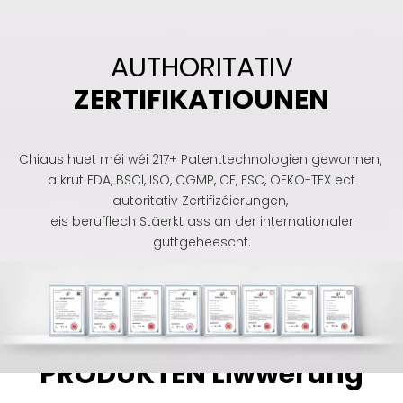
AUTHORITATIV
ZERTIFIKATIOUNEN
Chiaus huet méi wéi 217+ Patenttechnologien gewonnen,
a krut FDA, BSCI, ISO, CGMP, CE, FSC, OEKO-TEX ect
autoritativ Zertifizéierungen,
eis berufflech Stäerkt ass an der internationaler
guttgeheescht.
MULTI-KATEGORIE
PRODUKTEN Liwwerung