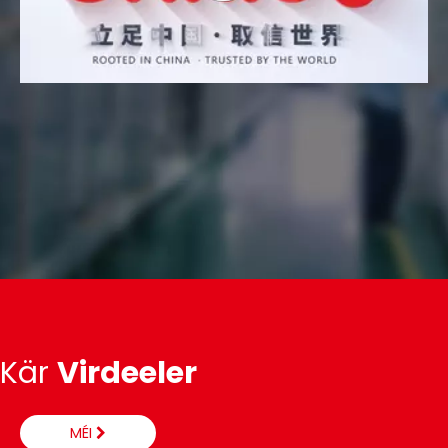
Kär
Virdeeler
MÉI