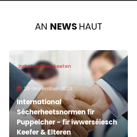
AN
NEWS
HAUT
Industrie Neiegkeeten
20-November-2025
International
Sécherheetsnormen fir
Puppelcher - fir iwwerséiesch
Keefer & Elteren