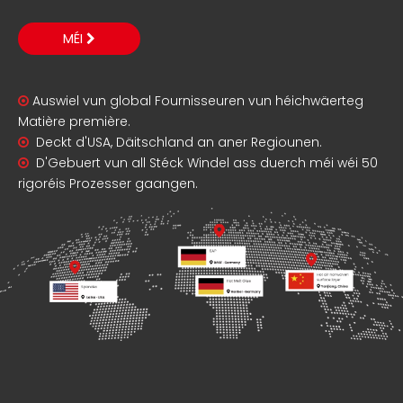
MÉI
Auswiel vun global Fournisseuren vun héichwäerteg

Matière première.
Deckt d'USA, Däitschland an aner Regiounen.

D'Gebuert vun all Stéck Windel ass duerch méi wéi 50

rigoréis Prozesser gaangen.