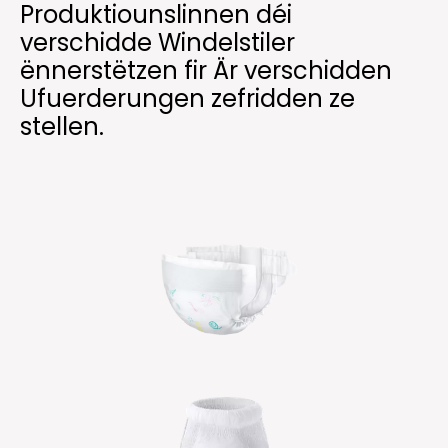
Produktiounslinnen déi
verschidde Windelstiler
ënnerstëtzen fir Är verschidden
Ufuerderungen zefridden ze
stellen.