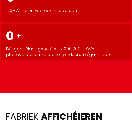
120+ Artikelen Fabréck Inspektioun
0
+
Déi ganz Planz generéiert 2.000.000 + KWh
u
photovoltaesch Solarenergie duerch d'ganzt Joer
FABRIEK
AFFICHÉIEREN