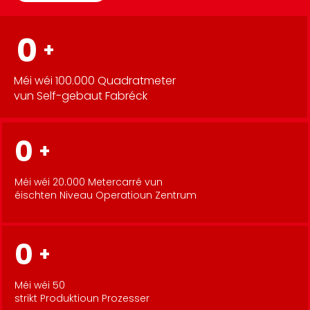
0
+
Méi wéi 100.000 Quadratmeter
vun Self-gebaut Fabréck
0
+
Méi wéi 20.000 Metercarré vun
éischten Niveau Operatioun Zentrum
0
+
Méi wéi 50
strikt Produktioun Prozesser