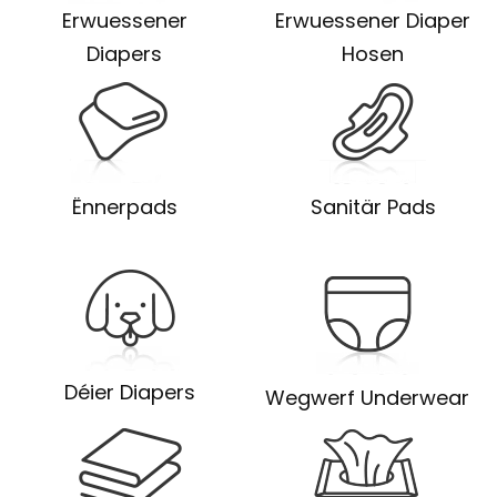
Erwuessener
Erwuessener Diaper
Diapers
Hosen
Ënnerpads
Sanitär Pads
Déier Diapers
Wegwerf Underwear