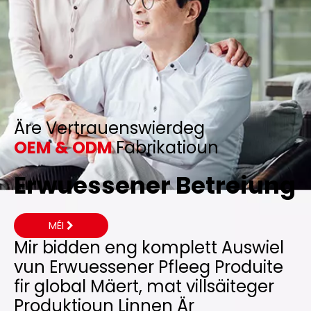
Äre Vertrauenswierdeg
OEM & ODM
Fabrikatioun
Erwuessener Betreiung
MÉI
Mir bidden eng komplett Auswiel
vun Erwuessener Pfleeg Produite
fir global Mäert, mat villsäiteger
Produktioun Linnen Är