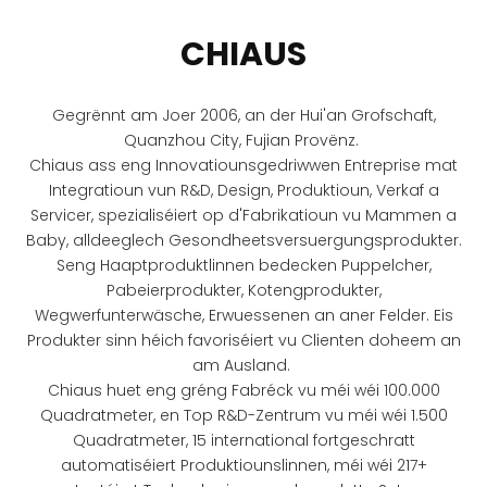
CHIAUS
Gegrënnt am Joer 2006, an der Hui'an Grofschaft,
Quanzhou City, Fujian Provënz.
Chiaus ass eng Innovatiounsgedriwwen Entreprise mat
Integratioun vun R&D, Design, Produktioun, Verkaf a
Servicer, spezialiséiert op d'Fabrikatioun vu Mammen a
Baby, alldeeglech Gesondheetsversuergungsprodukter.
Seng Haaptproduktlinnen bedecken Puppelcher,
Pabeierprodukter, Kotengprodukter,
Wegwerfunterwäsche, Erwuessenen an aner Felder. Eis
Produkter sinn héich favoriséiert vu Clienten doheem an
am Ausland.
Chiaus huet eng gréng Fabréck vu méi wéi 100.000
Quadratmeter, en Top R&D-Zentrum vu méi wéi 1.500
Quadratmeter, 15 international fortgeschratt
automatiséiert Produktiounslinnen, méi wéi 217+