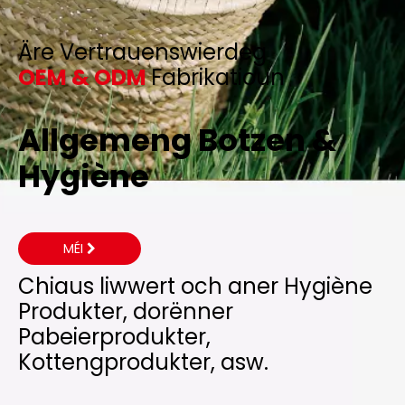
Äre Vertrauenswierdeg
OEM & ODM
Fabrikatioun
Allgemeng Botzen &
Hygiène
MÉI
Chiaus liwwert och aner Hygiène
Produkter, dorënner
Pabeierprodukter,
Kottengprodukter, asw.