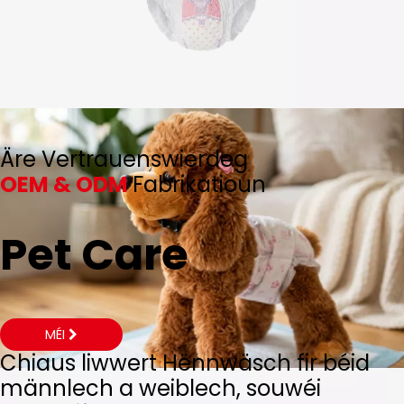
Äre Vertrauenswierdeg
OEM & ODM
Fabrikatioun
Pet Care
MÉI
Chiaus liwwert Hënnwäsch fir béid
männlech a weiblech, souwéi