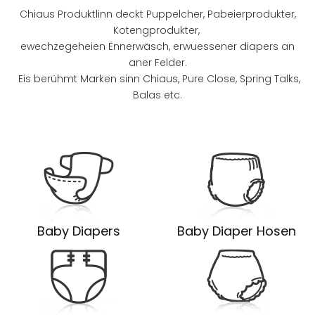
Chiaus Produktlinn deckt Puppelcher, Pabeierprodukter,
Kotengprodukter,
ewechzegeheien Ënnerwäsch, erwuessener diapers an
aner Felder.
Eis berühmt Marken sinn Chiaus, Pure Close, Spring Talks,
Balas etc.
Baby Diapers
Baby Diaper Hosen