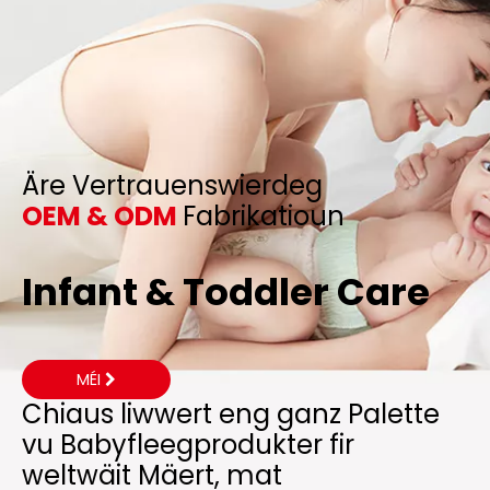
Äre Vertrauenswierdeg
OEM & ODM
Fabrikatioun
Infant & Toddler Care
MÉI
Chiaus liwwert eng ganz Palette
vu Babyfleegprodukter fir
weltwäit Mäert, mat