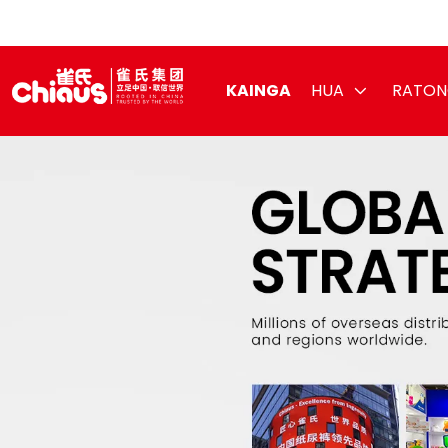
KAINGA
HUA
RATON