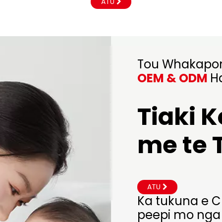
ATU
Tou Whakapo
OEM & ODM
H
Tiaki
me te 
ATU
Ka tukuna e Ch
peepi mo nga