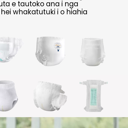
ta e tautoko ana i nga
ei whakatutuki i o hiahia