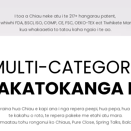
I toa a Chiau neke atu i te 217+ hangarau patent,
 whiwhi FDA, BSCI, ISO, CGMP, CE, FSC, OEKO-TEX ect Tiwhikete Ma
kua whakaaetia to tatou kaha ngaio i te ao.
MULTI-CATEGOR
AKATOKANGA 
 raina hua Chiau e kapi ana i nga repera peepi, hua pepa, hua
te kakahu o roto, te repera pakeke me etahi atu mara.
maatau tohu rongonui ko Chiaus, Pure Close, Spring Talks, Bala