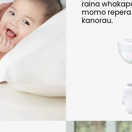
raina whakapu
momo repera h
kanorau.