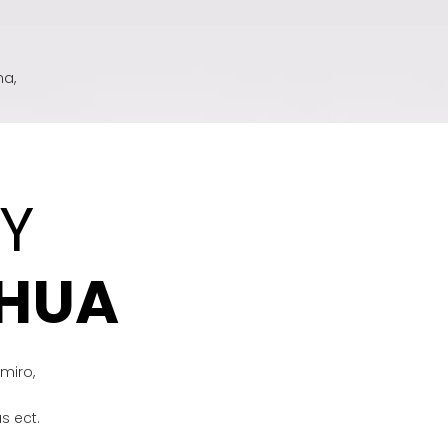
na,
Y
HUA
 miro,
s ect.