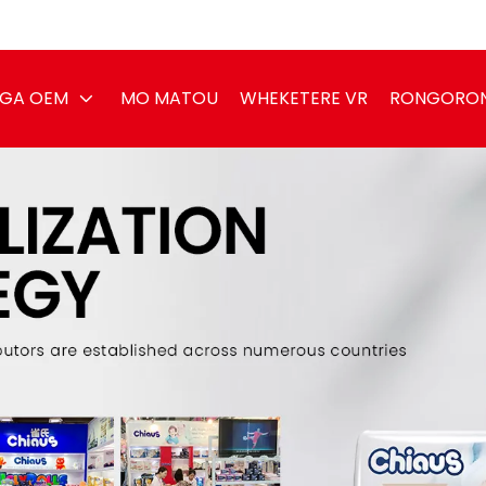
GA OEM
MO MATOU
WHEKETERE VR
RONGORO