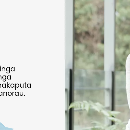
inga
 nga
whakaputa
kanorau.