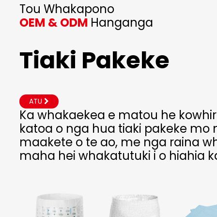
Tou Whakapono
OEM & ODM
Hanganga
Tiaki Pakeke
ATU
Ka whakaekea e matou he kowhir
katoa o nga hua tiaki pakeke mo
maakete o te ao, me nga raina 
maha hei whakatutuki i o hiahia 