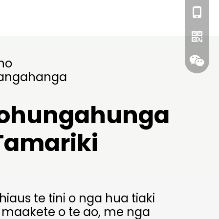
+86- 18
no
angahanga
WhatsA
 Kohungahunga
Tamariki
iaus te tini o nga hua tiaki
 maakete o te ao, me nga