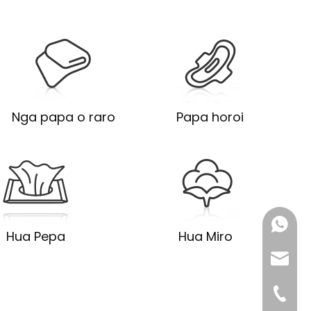
Nga papa o raro
Papa horoi
+86 183
Hua Pepa
Hua Miro
sales@
+86-592