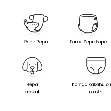
Pepe Repa
Tarau Pepe kope
Repa
Ko nga kakahu o 
mokai
o roto