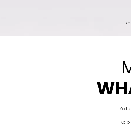
ka
WH
Ko te
Ko o 